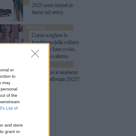
2025 sono iniziati (e
fanno sul serio)
TENDENZE
Come scegliere la
lunghezza della collana
perfetta in base a viso,
scollatura e altezza
TENDENZE
sonal or
Quali sono le tendenze
ection to
beauty dell'estate 2025?
ou may
 personal
out of the
 downstream
B’s List of
er and store
to grant or