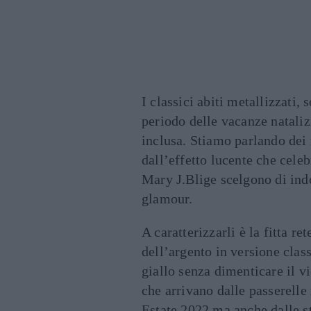
I classici abiti metallizzati,
periodo delle vacanze natalizi
inclusa. Stiamo parlando dei
dall’effetto lucente che cele
Mary J.Blige scelgono di ind
glamour.
A caratterizzarli è la fitta re
dell’argento in versione class
giallo senza dimenticare il vi
che arrivano dalle passerelle
Estate 2022 ma anche dalle s