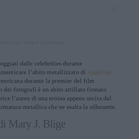
ondiviso da Versace (@versace)
oggiati dalle celebrities durante
imenticare l’abito metallizzato di
Angelina
 americana durante la premier del film
h dei fotografi è un abito attillato firmato
trice l’aurea di una eroina appena uscita dal
matura metallica che ne esalta la silhouette.
di Mary J. Blige