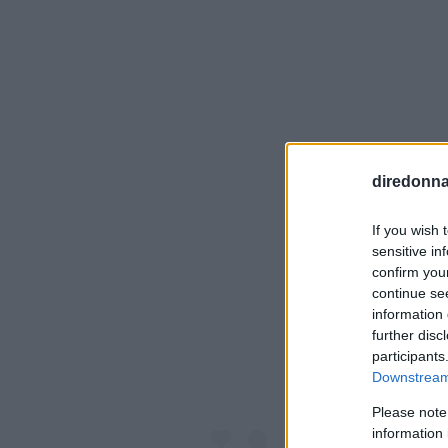
diredonna.
If you wish 
sensitive in
Visualiz
confirm you
continue se
information 
further disc
participants
Downstream 
Please note
information 