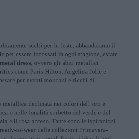
 solitamente scelti per le feste, abbandonano il
e per essere indossati in ogni stagione, estate
metal dress
, ovvero gli abiti metallici
brities come Paris Hilton, Angelina Jolie e
ossare per eventi mondani e ricchi di
te metallica declinata nei colori dell’oro e
ica o nelle tonalità sorbetto del verde e del
ola e il rosa acceso. Tante sono le ispirazioni
 ready-to-wear delle collezioni Primavera-
tar che non mancano di fornirci idee di look