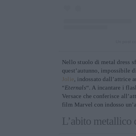
Un post c
Nello stuolo di metal dress sf
quest’autunno, impossibile d
Jolie
, indossato dall’attrice
“
Eternals
“. A incantare i flas
Versace che conferisce all’at
film Marvel con indosso un’ar
L’abito metallico 