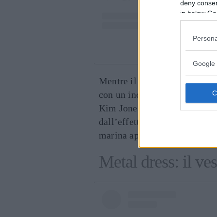
deny consent
in below Go
Persona
Un post
Google 
Mentre il sole tramonta su Pa
con un incantevole metal dress
Kim Jones. Si tratta di un lo
dall’effetto lucido e lucente 
marina appena uscita dalle a
Metal dress: il ves