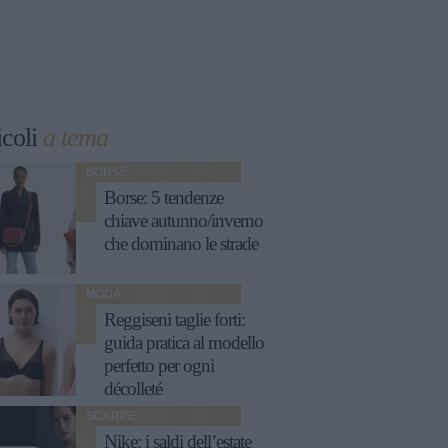
icoli
a tema
BORSE
Borse: 5 tendenze
chiave autunno/inverno
che dominano le strade
MODA
Reggiseni taglie forti:
guida pratica al modello
perfetto per ogni
décolleté
SCARPE
Nike: i saldi dell’estate