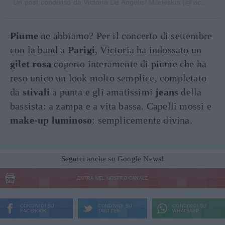
Un post condiviso da Victoria De Angelis/ Måneskin (@vicdeangeelis)
Piume
ne abbiamo? Per il concerto di settembre
con la band a
Parigi
, Victoria ha indossato un
gilet rosa
coperto interamente di piume che ha
reso unico un look molto semplice, completato
da
stivali
a punta e gli amatissimi
jeans
della
bassista: a zampa e a vita bassa. Capelli mossi e
make-up luminoso
: semplicemente divina.
Seguici anche su Google News!
ENTRA NEL NOSTRO CANALE
CONDIVIDI SU
CONDIVIDI SU
CONDIVIDI SU
FACEBOOK
TWITTER
WHATSAPP