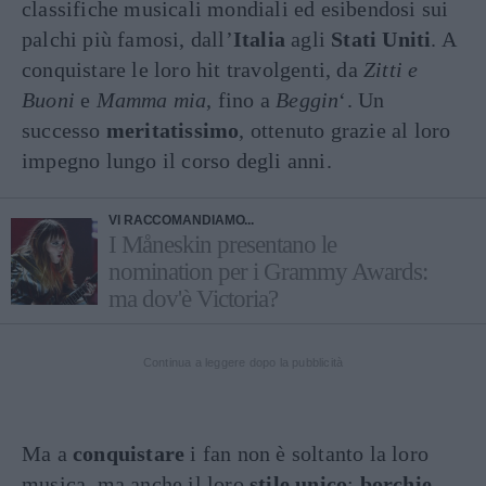
classifiche musicali mondiali ed esibendosi sui
palchi più famosi, dall’
Italia
agli
Stati Uniti
. A
conquistare le loro hit travolgenti, da
Zitti e
Buoni
e
Mamma mia
, fino a
Beggin
‘. Un
successo
meritatissimo
, ottenuto grazie al loro
impegno lungo il corso degli anni.
VI RACCOMANDIAMO...
I Måneskin presentano le
nomination per i Grammy Awards:
ma dov'è Victoria?
Continua a leggere dopo la pubblicità
Ma a
conquistare
i fan non è soltanto la loro
musica, ma anche il loro
stile unico
:
borchie
,