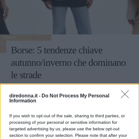
BORSE
Borse: 5 tendenze chiave
autunno/inverno che dominano
le strade
Dalle maxi bag da giorno alle scintillanti evening bag,
passando per tutte le nuances del rosso e del marrine che
diredonna.it -
Do Not Process My Personal
Information
scaldano l’inverno: ecco le cinque tendenze borse che
stanno già riscrivendo lo street style della stagione.
REDAZIONE DIREDONNA
If you wish to opt-out of the sale, sharing to third parties, or
processing of your personal or sensitive information for
targeted advertising by us, please use the below opt-out
section to confirm your selection. Please note that after your