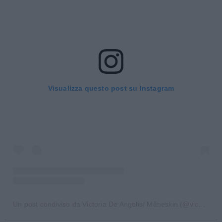
Visualizza questo post su Instagram
Un post condiviso da Victoria De Angelis/ Måneskin (@vicdeangeelis)