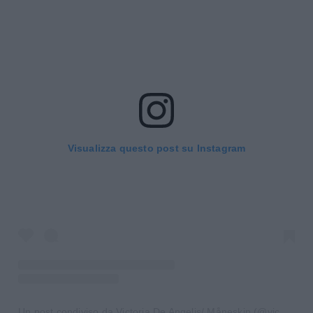
Visualizza questo post su Instagram
Un post condiviso da Victoria De Angelis/ Måneskin (@vicdeangeelis)