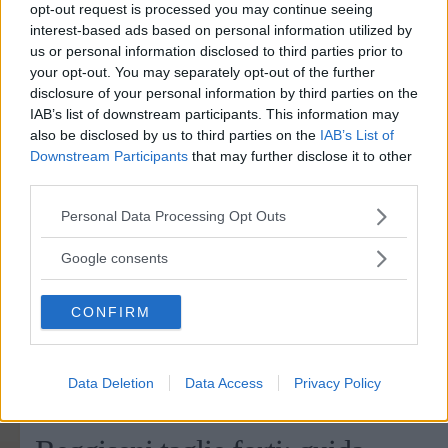
opt-out request is processed you may continue seeing
interest-based ads based on personal information utilized by
us or personal information disclosed to third parties prior to
your opt-out. You may separately opt-out of the further
disclosure of your personal information by third parties on the
IAB’s list of downstream participants. This information may
also be disclosed by us to third parties on the
IAB’s List of
Downstream Participants
that may further disclose it to other
third parties.
Please note that this website/app uses one or more Google
Personal Data Processing Opt Outs
services and may gather and store information including but
not limited to your visit or usage behaviour. You may click to
Google consents
grant or deny consent to Google and its third-party tags to
use your data for below specified purposes in below Google
CONFIRM
consent section.
Data Deletion
Data Access
Privacy Policy
MODA