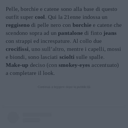
Pelle, borchie e catene sono alla base di questo
outfit super
cool
. Qui la 21enne indossa un
reggiseno
di pelle nero con
borchie
e catene che
scendono sopra ad un
pantalone
di finto
jeans
con strappi ed increspature. Al collo due
crocifissi
, uno sull’altro, mentre i capelli, mossi
e biondi, sono lasciati
sciolti
sulle spalle.
Make-up
deciso (con
smokey-eyes
accentuato)
a completare il look.
Continua a leggere dopo la pubblicità