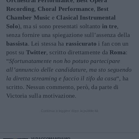
Orchestral Performance
,
Best Opera
Recording
,
Choral Performance
,
Best
Chamber Music
e
Clasical Instrumental
Solo
), ma si sono presentati soltanto
in tre
,
senza fornire una spiegazione sull’assenza della
bassista
. Lei stessa ha
rassicurato
i fan con un
post su
Twitter
, scritto direttamente da
Roma
:
“
Sfortunatamente non ho potuto partecipare
all’annuncio delle candidature, ma sto seguendo
la diretta streaming e faccio il tifo da casa
“, ha
scritto. Nessun commento, però, da parte di
Victoria sulla motivazione.
Continua a leggere dopo la pubblicità