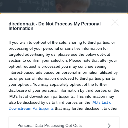
diredonna.it -
Do Not Process My Personal
Information
If you wish to opt-out of the sale, sharing to third parties, or
processing of your personal or sensitive information for
targeted advertising by us, please use the below opt-out
section to confirm your selection. Please note that after your
opt-out request is processed you may continue seeing
interest-based ads based on personal information utilized by
us or personal information disclosed to third parties prior to
your opt-out. You may separately opt-out of the further
disclosure of your personal information by third parties on the
ATTUALITÀ
IAB’s list of downstream participants. This information may
Dall'asilo all'università, la
also be disclosed by us to third parties on the
IAB’s List of
Downstream Participants
that may further disclose it to other
tecnologia sta ridisegnando il
third parties.
processo educativo
Please note that this website/app uses one or more Google
Personal Data Processing Opt Outs