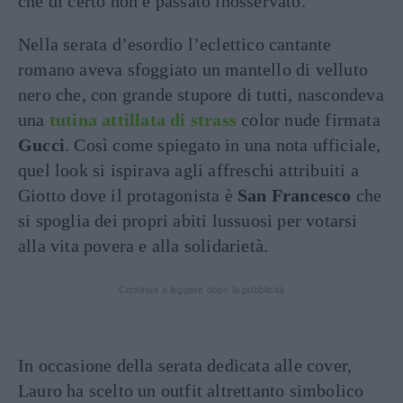
che di certo non è passato inosservato.
Nella serata d’esordio l’eclettico cantante
romano aveva sfoggiato un mantello di velluto
nero che, con grande stupore di tutti, nascondeva
una
tutina attillata di strass
color nude firmata
Gucci
. Così come spiegato in una nota ufficiale,
quel look si ispirava agli affreschi attribuiti a
Giotto dove il protagonista è
San Francesco
che
si spoglia dei propri abiti lussuosi per votarsi
alla vita povera e alla solidarietà.
Continua a leggere dopo la pubblicità
In occasione della serata dedicata alle cover,
Lauro ha scelto un outfit altrettanto simbolico