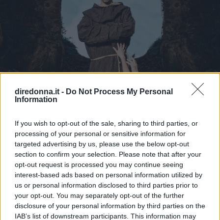
diredonna.it -
Do Not Process My Personal
Information
If you wish to opt-out of the sale, sharing to third parties, or
processing of your personal or sensitive information for
targeted advertising by us, please use the below opt-out
section to confirm your selection. Please note that after your
NEWS
opt-out request is processed you may continue seeing
Achille Lauro è Gesù morto tra
interest-based ads based on personal information utilized by
us or personal information disclosed to third parties prior to
le braccia della madre
your opt-out. You may separately opt-out of the further
disclosure of your personal information by third parties on the
IAB’s list of downstream participants. This information may
L'eclettico artista romano torna a far parlare di sé con una