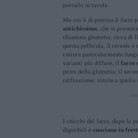
portarlo in tavola.
Ma cos’è di preciso il farro p
antichissimo
, che si present
chiamata glumetta, ricca di f
questa pellicola, il cereale 
cottura particolarmente lung
varianti più diffuse, il
farro 
privo della glumetta; il seco
raffinazione, simile a quello 
Cont
I chicchi del farro, dopo la p
digeribili e
cuociono in fret