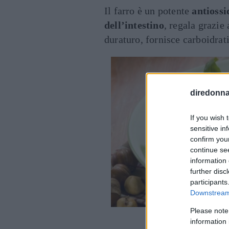
Il farro è un potente
antiossi
dell’intestino
, regala grazie
duraturo, fornisce carboidrat
diredonna.
If you wish 
sensitive in
confirm you
continue se
information 
further disc
participants
Downstream 
Please note
information 