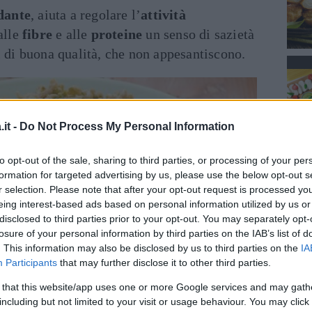
dante
, aiuta a regolare l’
attività
 alle
fibre
e alle
proteine
un senso di sazietà
i di buona qualità, che non appesantiscono.
it -
Do Not Process My Personal Information
to opt-out of the sale, sharing to third parties, or processing of your per
formation for targeted advertising by us, please use the below opt-out s
r selection. Please note that after your opt-out request is processed y
eing interest-based ads based on personal information utilized by us or
disclosed to third parties prior to your opt-out. You may separately opt-
losure of your personal information by third parties on the IAB’s list of
. This information may also be disclosed by us to third parties on the
IA
Participants
that may further disclose it to other third parties.
 that this website/app uses one or more Google services and may gath
including but not limited to your visit or usage behaviour. You may click 