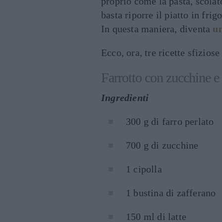
proprio come la pasta, scolato
basta riporre il piatto in frig
In questa maniera, diventa
un
Ecco, ora, tre ricette sfiziose
Farrotto con zucchine e
Ingredienti
300 g di farro perlato
700 g di zucchine
1 cipolla
1 bustina di zafferano
150 ml di latte