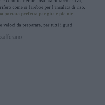
 e condito. Per un’insalata di farro estiva,
orifero come si farebbe per l’insalata di riso.
a portata perfetta per gite e pic nic
.
 e veloci da preparare, per tutti i gusti.
 zafferano