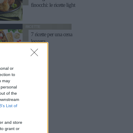
finocchi: le ricette light
RICETTE
7 ricette per una cena
leggera
sonal or
ection to
ou may
 personal
out of the
 downstream
B’s List of
er and store
to grant or