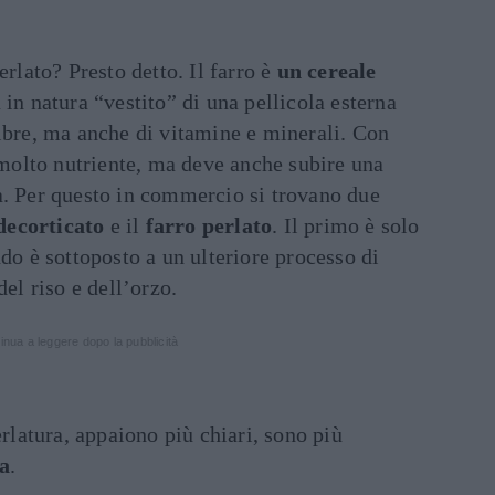
erlato? Presto detto. Il farro è
un cereale
a in natura “vestito” di una pellicola esterna
ibre, ma anche di vitamine e minerali. Con
è molto nutriente, ma deve anche subire una
a. Per questo in commercio si trovano due
decorticato
e il
farro perlato
. Il primo è solo
ndo è sottoposto a un ulteriore processo di
del riso e dell’orzo.
inua a leggere dopo la pubblicità
erlatura, appaiono più chiari, sono più
ta
.