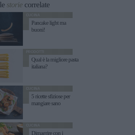
le
storie
correlate
CUCINA
Pancake light ma
buoni!
PRODOTTI
Qual è la migliore pasta
italiana?
CUCINA
5 ricette sfiziose per
mangiare sano
CUCINA
Dimagrire con i