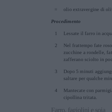
olio extravergine di ol
Procedimento
Lessate il farro in acqu
Nel frattempo fate rosol
zucchine a rondelle, fa
zafferano sciolto in poc
Dopo 5 minuti aggiungete
saltare per qualche min
Mantecate con parmigia
cipollina tritata.
Farro, fagiolini e soia