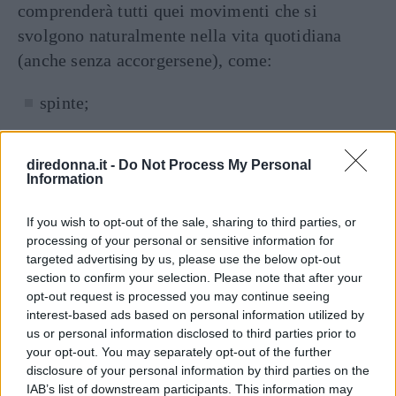
comprenderà tutti quei movimenti che si
svolgono naturalmente nella vita quotidiana
(anche senza accorgersene), come:
spinte;
camminate;
diredonna.it -
Do Not Process My Personal
Information
trazioni;
If you wish to opt-out of the sale, sharing to third parties, or
torsioni;
processing of your personal or sensitive information for
targeted advertising by us, please use the below opt-out
piegamenti;
section to confirm your selection. Please note that after your
opt-out request is processed you may continue seeing
squat
;
interest-based ads based on personal information utilized by
us or personal information disclosed to third parties prior to
your opt-out. You may separately opt-out of the further
equilibri.
disclosure of your personal information by third parties on the
IAB’s list of downstream participants. This information may