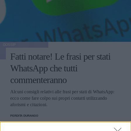
GOSSIP
Fatti notare! Le frasi per stati
WhatsApp che tutti
commenteranno
Alcuni consigli relativi alle frasi per stati di WhatsApp:
ecco come fare colpo sui propri contatti utilizzando
aforismi e citazioni.
PERDITA DURANGO