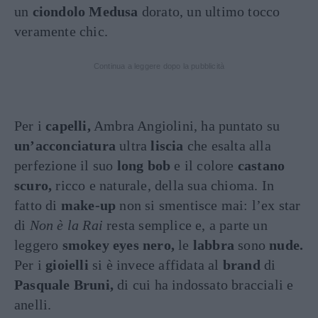
un
ciondolo
Medusa
dorato, un ultimo tocco
veramente chic.
Continua a leggere dopo la pubblicità
Per i
capelli,
Ambra Angiolini, ha puntato su
un’acconciatura
ultra
liscia
che esalta alla
perfezione il suo
long bob
e il colore
castano
scuro,
ricco e naturale, della sua chioma. In
fatto di
make-up
non si smentisce mai: l’ex star
di
Non è la Rai
resta semplice e, a parte un
leggero
smokey eyes nero,
le
labbra
sono
nude.
Per i
gioielli
si è invece affidata al
brand
di
Pasquale Bruni,
di cui ha indossato bracciali e
anelli.