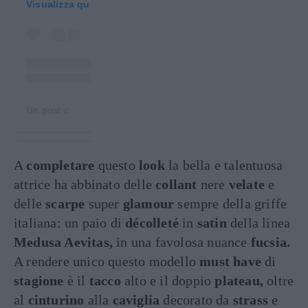
Visualizza questo post su Instagram
Un post condiviso da Ambra Angiolini (@ambraofficial)
A
completare
questo
look
la bella e talentuosa
attrice ha abbinato delle
collant
nere
velate
e
delle
scarpe
super
glamour
sempre della griffe
italiana: un paio di
décolleté
in
satin
della linea
Medusa Aevitas,
in una favolosa nuance
fucsia.
A rendere unico questo modello
must have
di
stagione
è il
tacco
alto e il doppio
plateau,
oltre
al
cinturino
alla
caviglia
decorato da
strass
e