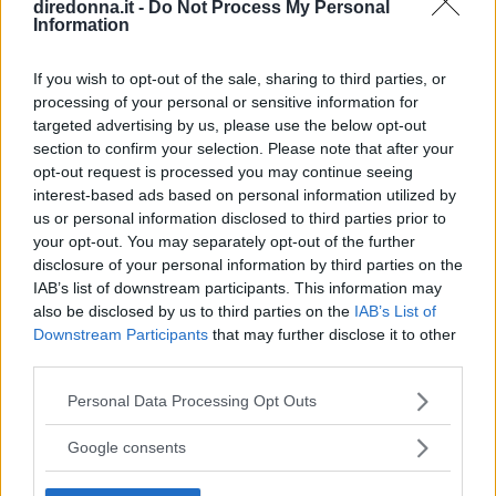
diredonna.it -
Do Not Process My Personal
Information
If you wish to opt-out of the sale, sharing to third parties, or
processing of your personal or sensitive information for
targeted advertising by us, please use the below opt-out
section to confirm your selection. Please note that after your
opt-out request is processed you may continue seeing
interest-based ads based on personal information utilized by
us or personal information disclosed to third parties prior to
your opt-out. You may separately opt-out of the further
disclosure of your personal information by third parties on the
IAB’s list of downstream participants. This information may
also be disclosed by us to third parties on the
IAB’s List of
Downstream Participants
that may further disclose it to other
third parties.
Please note that this website/app uses one or more Google
Personal Data Processing Opt Outs
services and may gather and store information including but
not limited to your visit or usage behaviour. You may click to
Google consents
grant or deny consent to Google and its third-party tags to
use your data for below specified purposes in below Google
GOSSIP