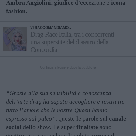
Ambra Angiolini, giudice
d’eccezione e
icona
fashion.
VI RACCOMANDIAMO...
Drag Race Italia, tra i concorrenti
una superstite del disastro della
Concordia
Continua a leggere dopo la pubblicità
“Grazie alla sua sensibilità e conoscenza
dell’arte drag ha saputo accogliere e restituire
tutto l’amore che le nostre Queen hanno
espresso sul palco”
, queste le parole sul
canale
social
dello show. Le super
finaliste
sono
quattro, e si contendono l’ambita
corona
di