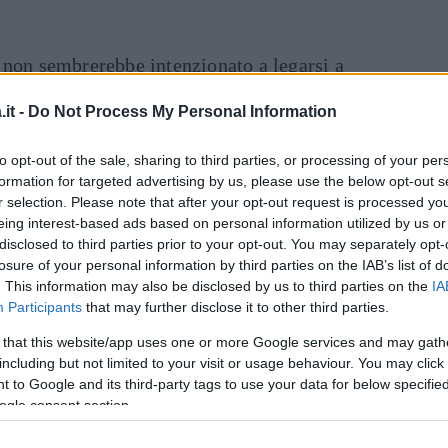
 non sembrerebbe intenzionato a legarsi a
ella relazione con la madre di sua figlia,
it -
Do Not Process My Personal Information
st ha infatti spiegato di voler passare più
Art
 soltanto di Luna Marì:
to opt-out of the sale, sharing to third parties, or processing of your per
formation for targeted advertising by us, please use the below opt-out s
r selection. Please note that after your opt-out request is processed y
ui. Io ho la mia topolina. Fuori mi vedo in
eing interest-based ads based on personal information utilized by us or
n mia figlia e un’altra donna. Poi magari
disclosed to third parties prior to your opt-out. You may separately opt-
 stare con la bambina e basta. Mi immagino
losure of your personal information by third parties on the IAB’s list of
. This information may also be disclosed by us to third parties on the
IA
 bimba, poi ci sono i miei amici e stop. Mi
Participants
that may further disclose it to other third parties.
esce che cammina e non mi serve altro.
 that this website/app uses one or more Google services and may gath
including but not limited to your visit or usage behaviour. You may click 
lbese ha ammesso di essere molto dispiaciuto
 to Google and its third-party tags to use your data for below specifi
di creare una famiglia unita.
ogle consent section.