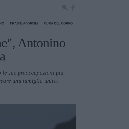
RNO
FRASI E AFORISMI
CURA DEL CORPO
me", Antonino
ia
p le sue preoccupazioni più
reare una famiglia unita.