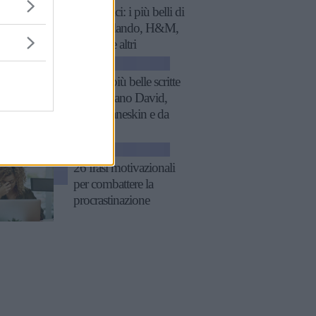
economici: i più belli di
Zara, Zalando, H&M,
Mango e altri
GOSSIP
Le frasi più belle scritte
da Damiano David,
con i Måneskin e da
solista
GOSSIP
26 frasi motivazionali
per combattere la
procrastinazione