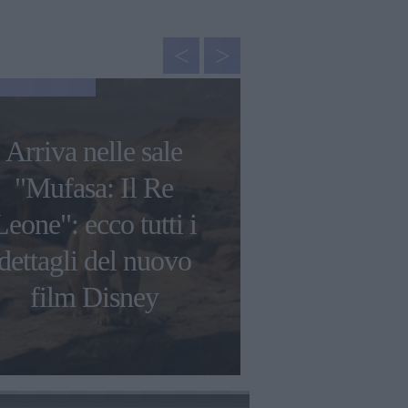
GOSSIP
Arriva nelle sale
Francesca C
"Mufasa: Il Re
"Ho avuto 
Leone": ecco tutti i
tossico
dettagli del nuovo
raccontato
film Disney
genito