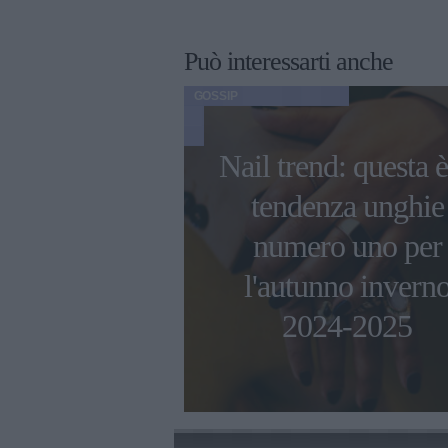
Può interessarti anche
GOSSIP
Nail trend: questa è
ni di Ambra
tendenza unghie
 con i figli e
numero uno per
 compagno
l'autunno invern
esco Renga
2024-2025