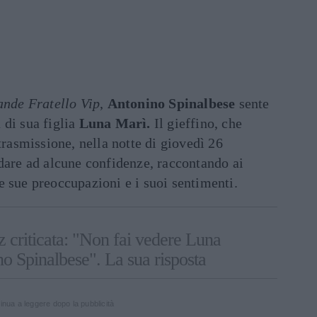
nde Fratello Vip
,
Antonino Spinalbese
sente
 di sua figlia
Luna Marì.
Il gieffino, che
trasmissione, nella notte di giovedì 26
dare ad alcune confidenze, raccontando ai
 sue preoccupazioni e i suoi sentimenti.
 criticata: "Non fai vedere Luna
o Spinalbese". La sua risposta
inua a leggere dopo la pubblicità