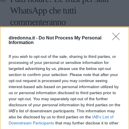
WhatsApp che tutti
commenteranno
Alcuni consigli relativi alle frasi per stati di WhatsApp:
diredonna.it -
Do Not Process My Personal
ecco come fare colpo sui propri contatti utilizzando
Information
aforismi e citazioni.
If you wish to opt-out of the sale, sharing to third parties, or
PERDITA DURANGO
processing of your personal or sensitive information for
targeted advertising by us, please use the below opt-out
section to confirm your selection. Please note that after your
opt-out request is processed you may continue seeing
interest-based ads based on personal information utilized by
us or personal information disclosed to third parties prior to
your opt-out. You may separately opt-out of the further
disclosure of your personal information by third parties on the
IAB’s list of downstream participants. This information may
also be disclosed by us to third parties on the
IAB’s List of
Downstream Participants
that may further disclose it to other