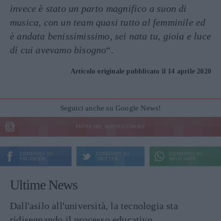
invece è stato un parto magnifico a suon di
musica, con un team quasi tutto al femminile ed
è andata benissimissimo, sei nata tu, gioia e luce
di cui avevamo bisogno
“.
Articolo originale pubblicato il 14 aprile 2020
Seguici anche su Google News!
ENTRA NEL NOSTRO CANALE
CONDIVIDI SU
CONDIVIDI SU
CONDIVIDI SU
FACEBOOK
TWITTER
WHATSAPP
Ultime News
Dall'asilo all'università, la tecnologia sta
ridisegnando il processo educativo