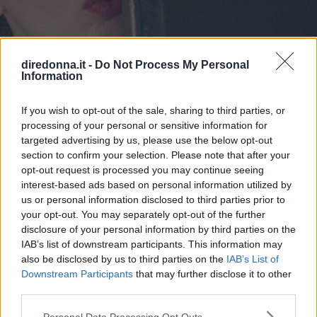
diredonna.it -
Do Not Process My Personal
Information
If you wish to opt-out of the sale, sharing to third parties, or
processing of your personal or sensitive information for
targeted advertising by us, please use the below opt-out
SPETTACOLO
section to confirm your selection. Please note that after your
Emanuela Fanelli, non solo la
opt-out request is processed you may continue seeing
interest-based ads based on personal information utilized by
Signorina Buonasera di "Una
us or personal information disclosed to third parties prior to
your opt-out. You may separately opt-out of the further
pezza di Lundini"
disclosure of your personal information by third parties on the
IAB’s list of downstream participants. This information may
Per molti è la spalla di Valerio Lundini tutti i martedì sera
also be disclosed by us to third parties on the
IAB’s List of
Downstream Participants
su RaiDue. Ma Fanelli è molto di più. Attrice, comica,
that may further disclose it to other
third parties.
autrice di monologhi. Conosciamola meglio.
Please note that this website/app uses one or more Google
Personal Data Processing Opt Outs
EMMA PIETRAROSA