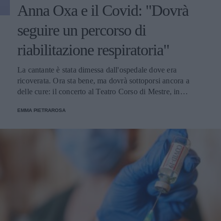
Anna Oxa e il Covid: "Dovrà
seguire un percorso di
riabilitazione respiratoria"
La cantante è stata dimessa dall'ospedale dove era
ricoverata. Ora sta bene, ma dovrà sottoporsi ancora a
delle cure: il concerto al Teatro Corso di Mestre, in
provincia di Venezia, previsto il 14 maggio è stato quindi
EMMA PIETRAROSA
rinviato al 15 ottobre 2022.