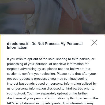
diredonna.it -
Do Not Process My Personal
Information
ATTUALITÀ
Frasi sulla libertà: le più belle da
If you wish to opt-out of the sale, sharing to third parties, or
processing of your personal or sensitive information for
condividere e su cui riflettere
targeted advertising by us, please use the below opt-out
section to confirm your selection. Please note that after your
opt-out request is processed you may continue seeing
Alcune frasi sulla libertà pronunciate o scritte da artisti o
interest-based ads based on personal information utilized by
personaggi famosi: così il concetto è stato esplorato in
us or personal information disclosed to third parties prior to
diversi ambiti.
your opt-out. You may separately opt-out of the further
disclosure of your personal information by third parties on the
PERDITA DURANGO
IAB’s list of downstream participants. This information may