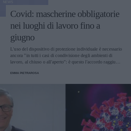
NEWS
Covid: mascherine obbligatorie
nei luoghi di lavoro fino a
giugno
L'uso del dispositivo di protezione individuale è necessario
ancora "in tutti i casi di condivisione degli ambienti di
lavoro, al chiuso o all'aperto": è questo l'accordo raggiunto
tra sindacati, Inail, e ministeri del lavoro, della Salute e
EMMA PIETRAROSA
dello Sviluppo Economico, con cui si conferma per ora il
protocollo di sicurezza varato ad aprile 2021.