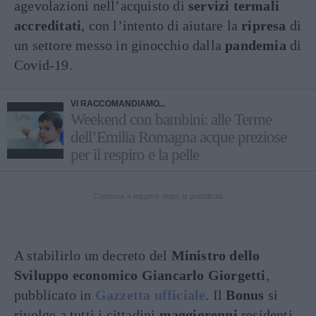
agevolazioni nell’acquisto di
servizi termali
accreditati
, con l’intento di aiutare la
ripresa
di
un settore messo in ginocchio dalla
pandemia
di
Covid-19.
VI RACCOMANDIAMO...
Weekend con bambini: alle Terme
dell’Emilia Romagna acque preziose
per il respiro e la pelle
Continua a leggere dopo la pubblicità
A stabilirlo un decreto del
Ministro
dello
Sviluppo economico
Giancarlo Giorgetti
,
pubblicato in
Gazzetta ufficiale
. Il
Bonus
si
rivolge a tutti i cittadini
maggiorenni
residenti