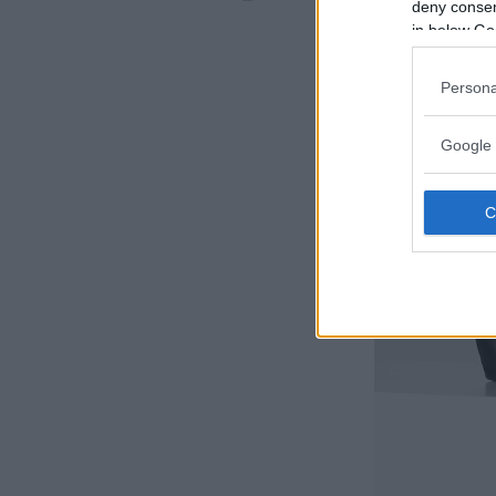
deny consent
in below Go
Persona
Google 