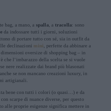
ote bag, a mano, a
spalla
, a
tracolla
: sono
re
da indossare tutti i giorni, soluzioni
ono di portare tutto con sé, sia in outfit da
alle declinazioni
mini
, perfette da abbinare a
e dimensioni oversize di shopping bag – in
’è che l’imbarazzo della scelta se si vuole
se nere realizzate dai brand più blasonati
anche se non mancano creazioni luxury, in
ni artigianali.
 sta bene con tutti i colori (o quasi…) e da
 con scarpe di nuance diverse, per questo
o alle proprie esigenze significa mettere in