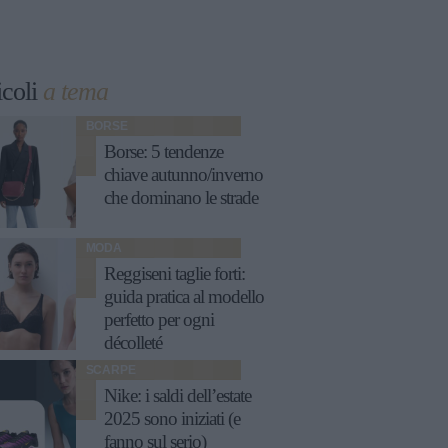
icoli
a tema
BORSE
Borse: 5 tendenze
chiave autunno/inverno
che dominano le strade
MODA
Reggiseni taglie forti:
guida pratica al modello
perfetto per ogni
décolleté
SCARPE
Nike: i saldi dell’estate
2025 sono iniziati (e
fanno sul serio)