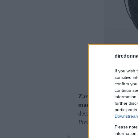
diredonna.
If you wish 
sensitive in
Zara
confirm you
continue se
Zara
propone una borsa
information 
further disc
marsupio
e struttura i
participants
dettaglio di impunture 
Downstream 
Prezzo consigliato: 23
Please note
information 