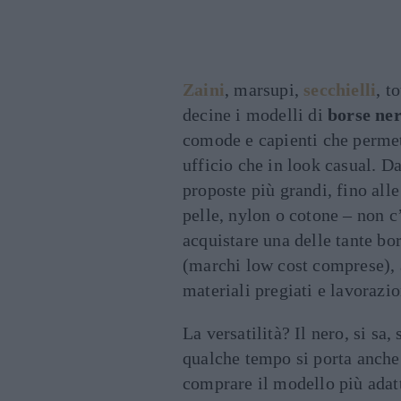
Zaini
, marsupi,
secchielli
, t
decine i modelli di
borse ne
comode e capienti che permett
ufficio che in look casual. D
proposte più grandi, fino all
pelle, nylon o cotone – non c
acquistare una delle tante bor
(marchi low cost comprese), 
materiali pregiati e lavorazio
La versatilità? Il nero, si sa,
qualche tempo si porta anche
comprare il modello più adatt