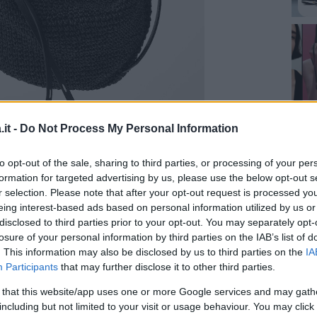
it -
Do Not Process My Personal Information
to opt-out of the sale, sharing to third parties, or processing of your per
formation for targeted advertising by us, please use the below opt-out s
r selection. Please note that after your opt-out request is processed y
eing interest-based ads based on personal information utilized by us or
 a tracolla di colore nero con
forma a
disclosed to third parties prior to your opt-out. You may separately opt-
losure of your personal information by third parties on the IAB’s list of
ntrecciata. La tracolla è regolabile con
. This information may also be disclosed by us to third parties on the
IA
di colore a contrasto.
Participants
that may further disclose it to other third parties.
,95 euro
 that this website/app uses one or more Google services and may gath
including but not limited to your visit or usage behaviour. You may click 