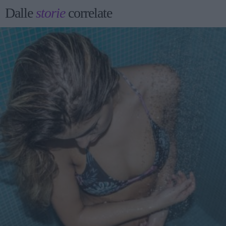
Dalle
storie
correlate