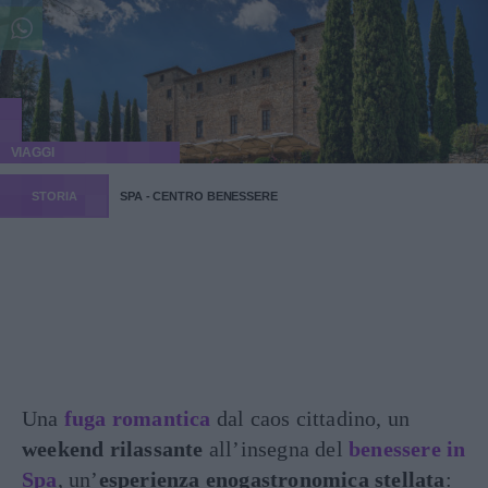
VIAGGI
STORIA
SPA - CENTRO BENESSERE
Una
fuga romantica
dal caos cittadino, un
weekend rilassante
all’insegna del
benessere in
Spa
, un’
esperienza enogastronomica stellata
: