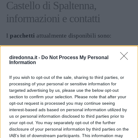
Castello di Spaltenna,
informazioni e contatti
I
pacchetti
attualmente disponibili sono:
Continua a leggere dopo la pubblicità
diredonna.it -
Do Not Process My Personal
Information
Pacchetto benessere, per 2 notti in camera
If you wish to opt-out of the sale, sharing to third parties, or
processing of your personal or sensitive information for
Deluxe da 880 euro;
targeted advertising by us, please use the below opt-out
section to confirm your selection. Please note that after your
Pacchetto Fuga romantica, per 3 notti in
opt-out request is processed you may continue seeing
camera Deluxe da 1.250 euro.
interest-based ads based on personal information utilized by
us or personal information disclosed to third parties prior to
Il Castello
chiude la stagione a fine ottobre
e
your opt-out. You may separately opt-out of the further
disclosure of your personal information by third parties on the
riapre i battenti ad aprile, con nuove proposte
IAB’s list of downstream participants. This information may