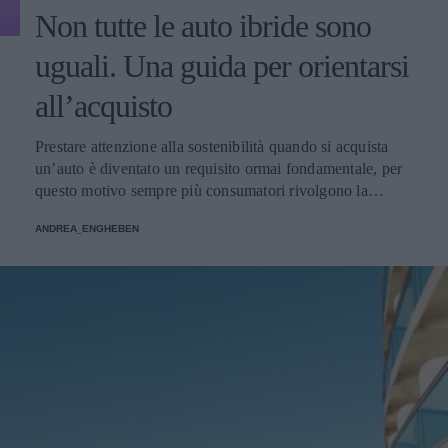
Non tutte le auto ibride sono
uguali. Una guida per orientarsi
all’acquisto
Prestare attenzione alla sostenibilità quando si acquista
un’auto è diventato un requisito ormai fondamentale, per
questo motivo sempre più consumatori rivolgono la
propria attenzione alle auto ibride, ma come orientarsi
ANDREA_ENGHEBEN
all’interno dell’offerta? Ecco una breve guida per scegliere
l’auto ibrida giusta per voi.