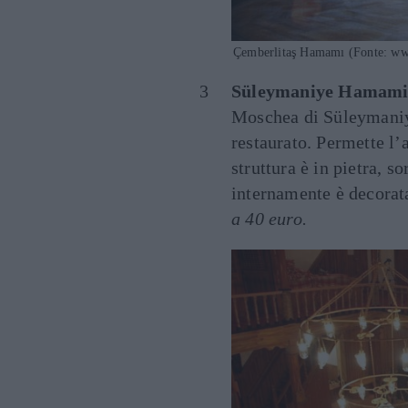
Çemberlitaş Hamamı (Fonte: w
Süleymaniye Hamam
Moschea di Süleymaniye
restaurato. Permette l
struttura è in pietra, 
internamente è decorat
a 40 euro.