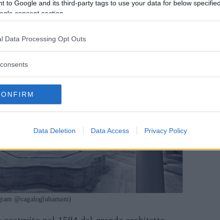
 to Google and its third-party tags to use your data for below specifi
ü. Prezzi da 30 a 180 euro.
ogle consent section.
l Data Processing Opt Outs
consents
CONFIRM
Data Deletion
Data Access
Privacy Policy
agram @cagalogluhamam)