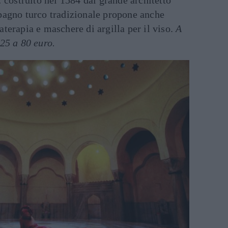
: costruito nel 1584 dal grande architetto
bagno turco tradizionale propone anche
terapia e maschere di argilla per il viso.
A
 25 a 80 euro.