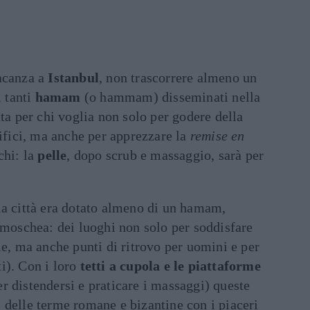
acanza a
Istanbul
, non trascorrere almeno un
i tanti
hamam
(o hammam) disseminati nella
ata per chi voglia non solo per godere della
difici, ma anche per apprezzare la
remise en
chi: la
pelle
, dopo scrub e massaggio, sarà per
la città era dotato almeno di un hamam,
 moschea: dei luoghi non solo per soddisfare
le, ma anche punti di ritrovo per uomini e per
i). Con i loro
tetti a cupola e le piattaforme
r distendersi e praticare i massaggi) queste
 delle terme romane e bizantine con i piaceri