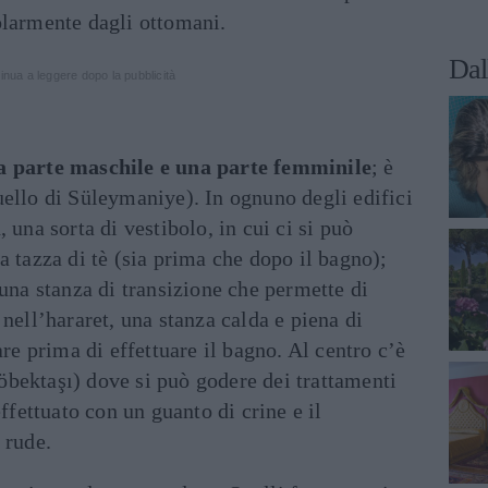
olarmente dagli ottomani.
Dal
inua a leggere dopo la pubblicità
na parte maschile e una parte femminile
; è
uello di Süleymaniye). In ognuno degli edifici
 una sorta di vestibolo, in cui ci si può
a tazza di tè (sia prima che dopo il bagno);
 una stanza di transizione che permette di
nell’hararet, una stanza calda e piena di
are prima di effettuare il bagno. Al centro c’è
bektaşı) dove si può godere dei trattamenti
effettuato con un guanto di crine e il
 rude.