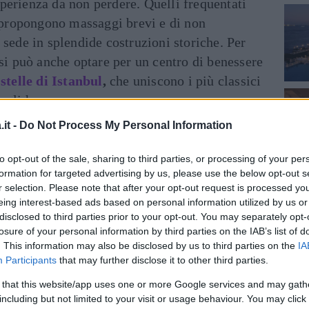
perienza da non perdere. Quelli frequentati
e propongono massaggi brevi e di non
 sede in splendide costruzioni storiche. Per
 si può anche optare per un centro di benessere
stelle di Istanbul
,
che uniscono i più classici
degli hamam.
it -
Do Not Process My Personal Information
i che secondo la redazione di DireDonna sono
to opt-out of the sale, sharing to third parties, or processing of your per
formation for targeted advertising by us, please use the below opt-out s
r selection. Please note that after your opt-out request is processed y
inua a leggere dopo la pubblicità
eing interest-based ads based on personal information utilized by us or
disclosed to third parties prior to your opt-out. You may separately opt-
losure of your personal information by third parties on the IAB’s list of
ostruito nel 1741 dal sultano Mahmut I, è
. This information may also be disclosed by us to third parties on the
IA
Participants
that may further disclose it to other third parties.
tmosfera più caratteristica della città. I
osizione bagni separati per uomini e donne.
 that this website/app uses one or more Google services and may gath
including but not limited to your visit or usage behaviour. You may click 
ase propone massaggi prolungati e