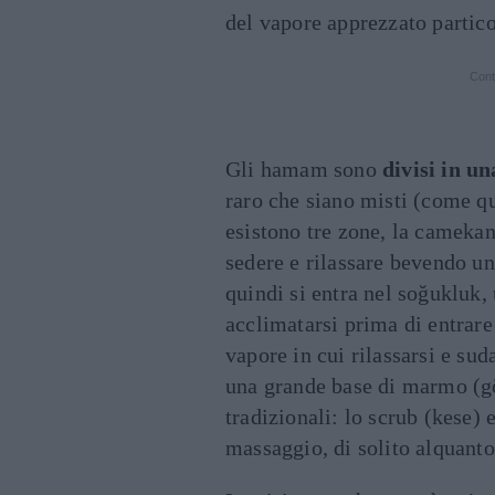
del vapore apprezzato partic
Cont
Gli hamam sono
divisi in u
raro che siano misti (come q
esistono tre zone, la camekan,
sedere e rilassare bevendo un
quindi si entra nel soğukluk,
acclimatarsi prima di entrare 
vapore in cui rilassarsi e sud
una grande base di marmo (gö
tradizionali: lo scrub (kese) 
massaggio, di solito alquanto