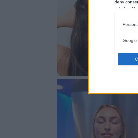
deny consent
in below Go
Persona
Google 