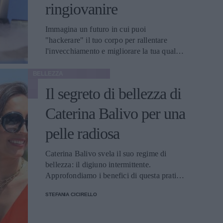
ringiovanire
Immagina un futuro in cui puoi
"hackerare" il tuo corpo per rallentare
l'invecchiamento e migliorare la tua qualità
di vita. Esploriamo le possibilità del
STEFANIA CICIRELLO
biohacking
BELLEZZA
Il segreto di bellezza di
Caterina Balivo per una
pelle radiosa
Caterina Balivo svela il suo regime di
bellezza: il digiuno intermittente.
Approfondiamo i benefici di questa pratica
per una pelle più luminosa
STEFANIA CICIRELLO