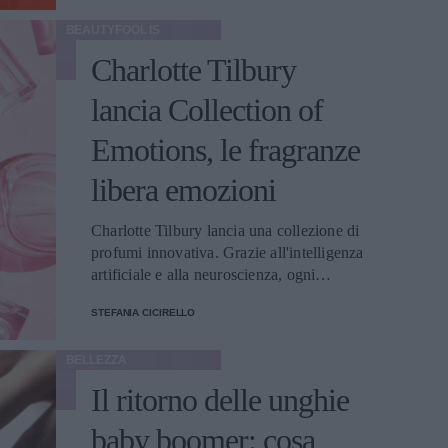
BEAUTYFOOL IS
Charlotte Tilbury
lancia Collection of
Emotions, le fragranze
libera emozioni
Charlotte Tilbury lancia una collezione di
profumi innovativa. Grazie all'intelligenza
artificiale e alla neuroscienza, ogni
fragranza è stata progettata per
STEFANIA CICIRELLO
armonizzare le emozioni
BELLEZZA
Il ritorno delle unghie
baby boomer: cosa