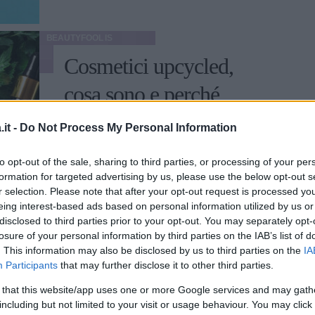
BEAUTYFOOL IS
Cosmetici upcycled,
cosa sono e perché
sono "troppo buoni per
it -
Do Not Process My Personal Information
essere buttati"
to opt-out of the sale, sharing to third parties, or processing of your per
formation for targeted advertising by us, please use the below opt-out s
Dal fondi di caffè alle bucce di agrumi,
r selection. Please note that after your opt-out request is processed y
ecco come i materiali di scarto possono
eing interest-based ads based on personal information utilized by us or
trasformarsi in ottimi cosmetici upcycled
disclosed to third parties prior to your opt-out. You may separately opt-
losure of your personal information by third parties on the IAB’s list of
STEFANIA CICIRELLO
. This information may also be disclosed by us to third parties on the
IA
Participants
that may further disclose it to other third parties.
BEAUTYFOOL IS
 that this website/app uses one or more Google services and may gath
Cos’è l’hair therapy e 5
including but not limited to your visit or usage behaviour. You may click 