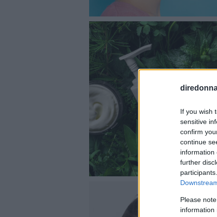
diredonna.
If you wish 
sensitive in
confirm you
continue se
information 
further disc
participants
Downstream 
Please note
information 