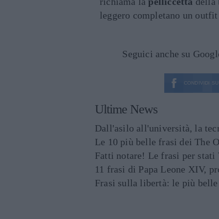
richiama la
pelliccetta
della 
leggero completano un outfi
Seguici anche su Goog
CONDIVIDI SU
Ultime News
Dall'asilo all'università, la t
Le 10 più belle frasi dei The O
Fatti notare! Le frasi per st
11 frasi di Papa Leone XIV, p
Frasi sulla libertà: le più bell