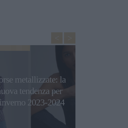
MODA
Comfort ed 
rse metallizzate: la
quale mod
nuova tendenza per
sneaker
’inverno 2023-2024
Balance sceg
stagio