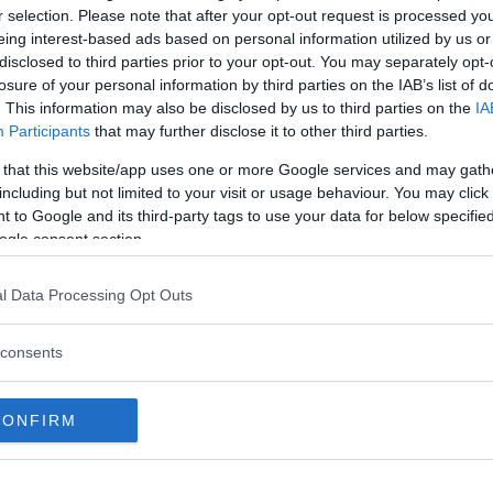
r selection. Please note that after your opt-out request is processed y
eing interest-based ads based on personal information utilized by us or
disclosed to third parties prior to your opt-out. You may separately opt-
losure of your personal information by third parties on the IAB’s list of
. This information may also be disclosed by us to third parties on the
IA
Participants
that may further disclose it to other third parties.
 da Chiara Ferragni ✨ (@chiaraferragni)
 that this website/app uses one or more Google services and may gath
including but not limited to your visit or usage behaviour. You may click 
 to Google and its third-party tags to use your data for below specifi
 mese
testimonial
del noto
brand
,
ogle consent section.
ubblicato uno scatto su
Instagram
che la
es MM
del marchio
parigino
. Si tratta di un
l Data Processing Opt Outs
ita con una
pelliccia di montone bianca
, che
a con il logo
Monogram
e con la stessa
consents
ticolare che aggiunge un tocco
caldo
e
sta particolare linea prende il nome da
rue de
CONFIRM
apitale francese dove fu aperto il primo