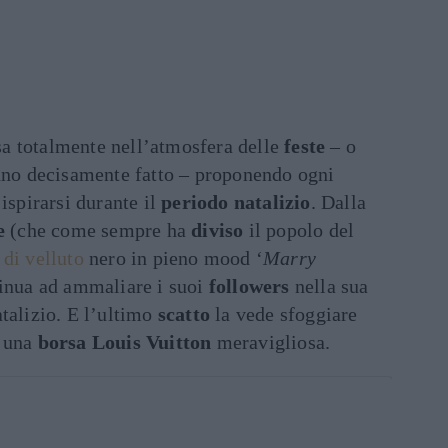
a totalmente nell’atmosfera delle
feste
– o
anno decisamente fatto – proponendo ogni
ispirarsi durante il
periodo natalizio
. Dalla
le
(che come sempre ha
diviso
il popolo del
 di velluto
nero in pieno mood ‘
Marry
tinua ad ammaliare i suoi
followers
nella sua
talizio. E l’ultimo
scatto
la vede sfoggiare
: una
borsa
Louis Vuitton
meravigliosa.