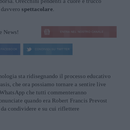
borsa. Orecchini pendenti a cuore e trucco
t davvero
spettacolare
.
le News!
ENTRA NEL NOSTRO CANALE
FACEBOOK
CONDIVIDI SU
TWITTER
ecnologia sta ridisegnando il processo educativo
asis, che ora possiamo tornare a sentire live
ati WhatsApp che tutti commenteranno
ronunciate quando era Robert Francis Prevost
e da condividere e su cui riflettere