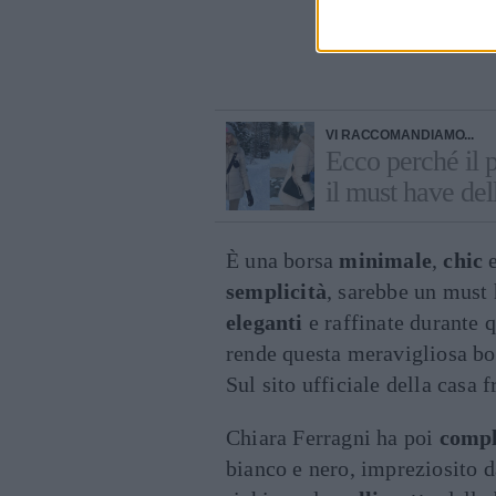
Cont
VI RACCOMANDIAMO...
Ecco perché il 
il must have del
È una borsa
minimale
,
chic
semplicità
, sarebbe un must 
eleganti
e raffinate durante 
rende questa meravigliosa b
Sul sito ufficiale della casa 
Chiara Ferragni ha poi
compl
bianco e nero, impreziosito d