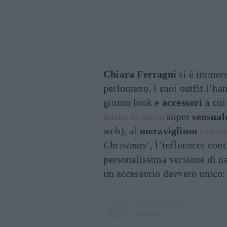
Chiara Ferragni
si è immers
perlomeno, i suoi outfit l’h
giorno look e
accessori
a cui 
tutina di pizzo
super
sensua
web), al
meraviglioso
fiocco
Christmas
‘, l’influencer con
personalissima versione di na
un accessorio davvero unico