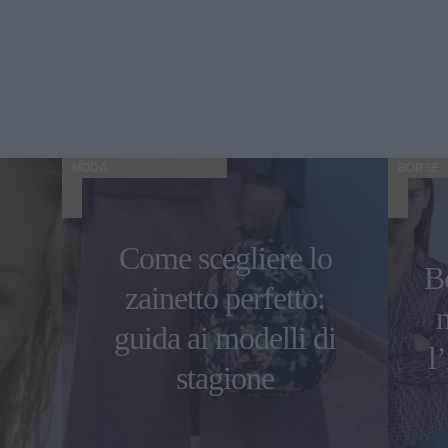
MODA
BORSE
Come scegliere lo
Bo
zainetto perfetto:
guida ai modelli di
l
stagione