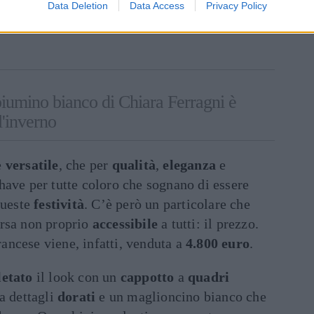
Data Deletion
Data Access
Privacy Policy
inua a leggere dopo la pubblicità
piumino bianco di Chiara Ferragni è
l'inverno
e
versatile
, che per
qualità
,
eleganza
e
have per tutte coloro che sognano di essere
queste
festività
. C’è però un particolare che
orsa non proprio
accessibile
a tutti: il prezzo.
francese viene, infatti, venduta a
4.800 euro
.
etato
il look con un
cappotto
a
quadri
a dettagli
dorati
e un maglioncino bianco che