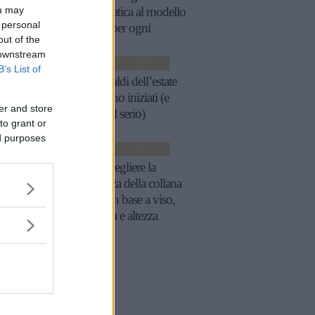
ou may
guida pratica al modello
 personal
perfetto per ogni
out of the
décolleté
 downstream
SCARPE
B’s List of
Nike: i saldi dell’estate
2025 sono iniziati (e
er and store
fanno sul serio)
to grant or
ed purposes
TENDENZE
Come scegliere la
lunghezza della collana
perfetta in base a viso,
scollatura e altezza