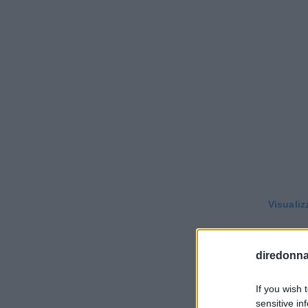
Visualiz
diredonna.
If you wish 
sensitive in