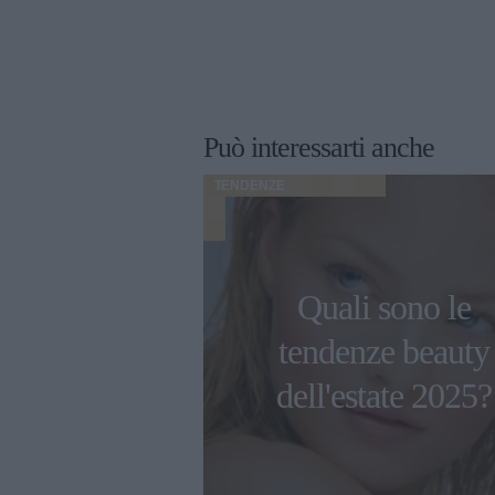
Può interessarti anche
TENDENZE
funzionalità:
egliere una
Quali sono le
 da donna
tendenze beauty
ca e senza
dell'estate 2025?
empo?