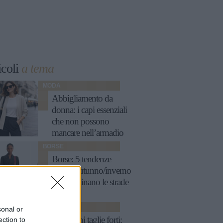
icoli
a tema
MODA
Abbigliamento da
donna: i capi essenziali
che non possono
mancare nell’armadio
BORSE
Borse: 5 tendenze
chiave autunno/inverno
che dominano le strade
MODA
sonal or
Reggiseni taglie forti:
ection to