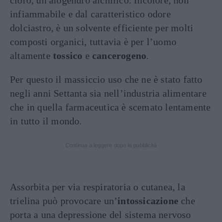
cloro, un alogenuro alchilico. Incolore, non
infiammabile e dal caratteristico odore
dolciastro, è un solvente efficiente per molti
composti organici, tuttavia è per l’uomo
altamente
tossico
e
cancerogeno
.
Per questo il massiccio uso che ne è stato fatto
negli anni Settanta sia nell’industria alimentare
che in quella farmaceutica è scemato lentamente
in tutto il mondo.
Continua a leggere dopo la pubblicità
Assorbita per via respiratoria o cutanea, la
trielina può provocare un’
intossicazione
che
porta a una depressione del sistema nervoso