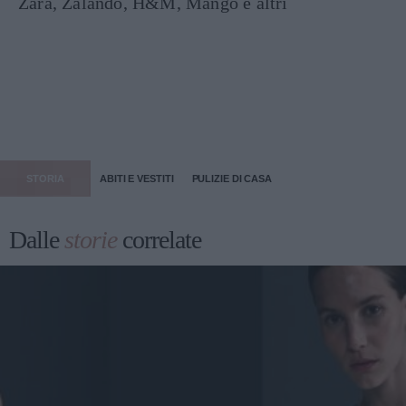
Zara, Zalando, H&M, Mango e altri
STORIA
ABITI E VESTITI
PULIZIE DI CASA
Dalle
storie
correlate