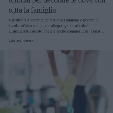
tutta la famiglia
Un’attività divertente da fare con i bambini e portare in
tavola un’idea semplice e allegra: grazie ai colori
alimentari il risultato finale è anche commestibile. Questa è
una tradizione che ha radici molto lontane ma che ancora
EMMA PIETRAROSA
oggi è molto sentita.