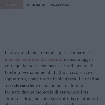
STORIA
ABITI E VESTITI
PULIZIE DI CASA
La usavano le nostre nonne per eliminare le
macchie ostinate dai tessuti
, e ancora oggi a
volte qualcuno ritiene necessario ricorrere alla
trielina
: vediamo nel dettaglio a cosa serve e,
soprattutto, come usarla in sicurezza. La trielina
o
tricloroetilene
è un composto chimico
formato da una molecola di etene in cui tre
atomi di idrogeno sono sostituiti da tre atomi di