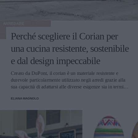
ARREDARE
Perché scegliere il Corian per
una cucina resistente, sostenibile
e dal design impeccabile
Creato da DuPont, il corian è un materiale resistente e
durevole particolarmente utilizzato negli arredi grazie alla
sua capacità di adattarsi alle diverse esigenze sia in termini
di colori che di forma. Facile da pulire e durevole: ecco
ELIANA MAGNOLO
perché è adatto alla cucina di casa!