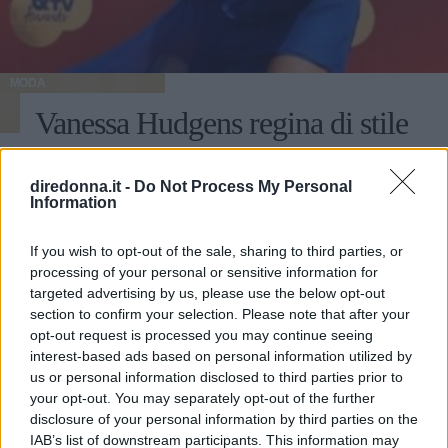
MODA
Vanessa Hudgens regina di stile
agli MTV Awards: ecco tutti i
diredonna.it -
Do Not Process My Personal
suoi look
Information
L'attrice ha presentato la prima volta dell'evento che
If you wish to opt-out of the sale, sharing to third parties, or
premia serie tv e film, lasciando tutti senza fiato prima con
processing of your personal or sensitive information for
il suo arrivo sul red carpet e poi con i vari cambi di abito
targeted advertising by us, please use the below opt-out
nel corso della serata.
section to confirm your selection. Please note that after your
EMMA PIETRAROSA
opt-out request is processed you may continue seeing
interest-based ads based on personal information utilized by
us or personal information disclosed to third parties prior to
your opt-out. You may separately opt-out of the further
disclosure of your personal information by third parties on the
IAB’s list of downstream participants. This information may