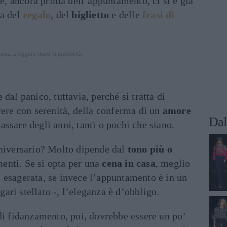
he, ancora prima dell’appuntamento, ci si è già
ta del
regalo
, del
biglietto
e delle
frasi di
inua a leggere dopo la pubblicità
dal panico, tuttavia, perché si tratta di
vere con serenità, della conferma di un
amore
Dal
ssare degli anni, tanti o pochi che siano.
nniversario? Molto dipende dal
tono più o
enti. Se si opta per una
cena in casa
, meglio
 esagerata, se invece l’appuntamento è in un
ari stellato -, l’eleganza è d’obbligo.
di fidanzamento, poi, dovrebbe essere un po’