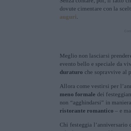
Senza contare, poi, il fatto c
dovute cimentare con la scel
auguri
.
Cont
Meglio non lasciarsi prendere 
evento bello e speciale da vi
duraturo
che sopravvive al pa
Allora come vestirsi per l’a
meno formale
dei festeggiam
non “agghindarsi” in maniera
ristorante romantico
– e mag
Chi festeggia l’anniversario 