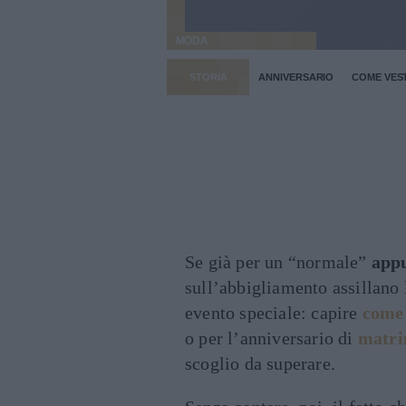
MODA
STORIA
ANNIVERSARIO
COME VEST
Se già per un “normale”
app
sull’abbigliamento assillano 
evento speciale: capire
come 
o per l’anniversario di
matri
scoglio da superare.