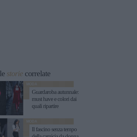
le
storie
correlate
MODA
Guardaroba autunnale:
must have e colori dai
quali ripartire
MODA
Il fascino senza tempo
della camicia da donna