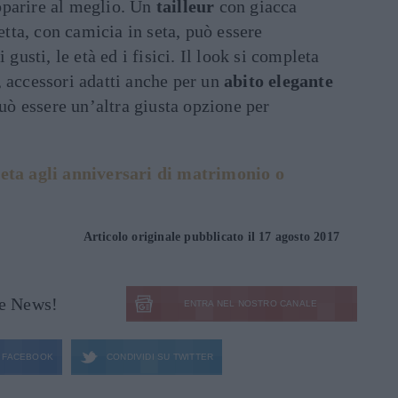
pparire al meglio. Un
tailleur
con giacca
retta, con camicia in seta, può essere
 gusti, le età ed i fisici. Il look si completa
 accessori adatti anche per un
abito elegante
può essere un’altra giusta opzione per
eta agli anniversari di matrimonio o
Articolo originale pubblicato il 17 agosto 2017
le News!
ENTRA NEL NOSTRO CANALE
FACEBOOK
CONDIVIDI SU
TWITTER