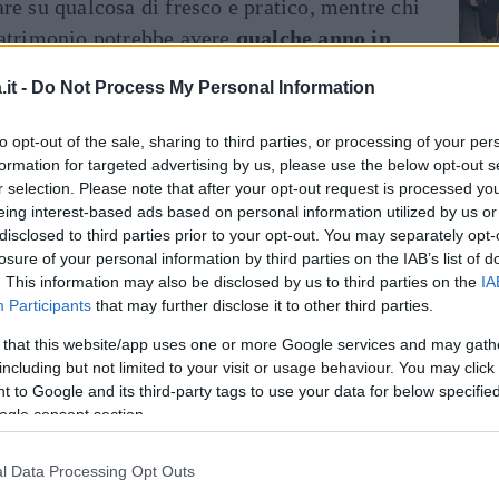
are su qualcosa di fresco e pratico, mentre chi
matrimonio potrebbe avere
qualche anno in
 stile più decisa.
it -
Do Not Process My Personal Information
si per l’anniversario
.
to opt-out of the sale, sharing to third parties, or processing of your per
formation for targeted advertising by us, please use the below opt-out s
l’anniversario di
r selection. Please note that after your opt-out request is processed y
eing interest-based ads based on personal information utilized by us or
disclosed to third parties prior to your opt-out. You may separately opt-
losure of your personal information by third parties on the IAB’s list of
. This information may also be disclosed by us to third parties on the
IA
puntate per qualcosa di semplice, che si
Participants
that may further disclose it to other third parties.
tutti i giorni
, evitando però eccessi come
 that this website/app uses one or more Google services and may gath
colori fluo. Qualche esempio? Un minidress
including but not limited to your visit or usage behaviour. You may click 
ode, oppure un top colorato con pantaloni a
 to Google and its third-party tags to use your data for below specifi
ogle consent section.
 un luogo elegante, scegliete un
abito
l Data Processing Opt Outs