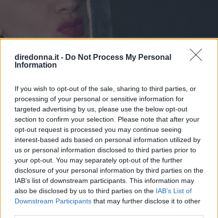
diredonna.it -
Do Not Process My Personal
Information
If you wish to opt-out of the sale, sharing to third parties, or
processing of your personal or sensitive information for
targeted advertising by us, please use the below opt-out
section to confirm your selection. Please note that after your
SPETTACOLO
opt-out request is processed you may continue seeing
interest-based ads based on personal information utilized by
Emanuela Fanelli, non solo la
us or personal information disclosed to third parties prior to
Signorina Buonasera di "Una
your opt-out. You may separately opt-out of the further
disclosure of your personal information by third parties on the
pezza di Lundini"
IAB’s list of downstream participants. This information may
also be disclosed by us to third parties on the
IAB’s List of
Downstream Participants
that may further disclose it to other
Per molti è la spalla di Valerio Lundini tutti i martedì sera
third parties.
su RaiDue. Ma Fanelli è molto di più. Attrice, comica,