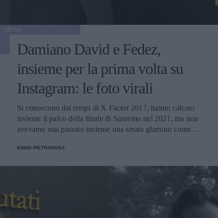
NEWS
Damiano David e Fedez,
insieme per la prima volta su
Instagram: le foto virali
Si conoscono dai tempi di X Factor 2017, hanno calcato
insieme il palco della finale di Sanremo nel 2021, ma non
avevamo mai passato insieme una serata glamour come
questa: i due cantanti si sono incontrati in occasione della
EMMA PIETRAROSA
presentazione del primo libro di poesie di Giorgia Soleri,
modella e fidanzata del frontman dei Måneskin.