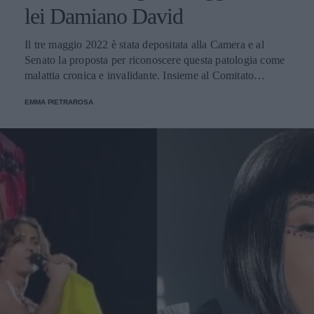
lei Damiano David
Il tre maggio 2022 è stata depositata alla Camera e al
Senato la proposta per riconoscere questa patologia come
malattia cronica e invalidante. Insieme al Comitato
promotore di cui l'influencer fa parte, c'era anche il front
EMMA PIETRAROSA
man dei Måneskin: "Sono qui come alleato, quello che
posso fare è aiutare con la mia visibilità, ma il grande
lavoro lo stanno facendo tutte le donne".