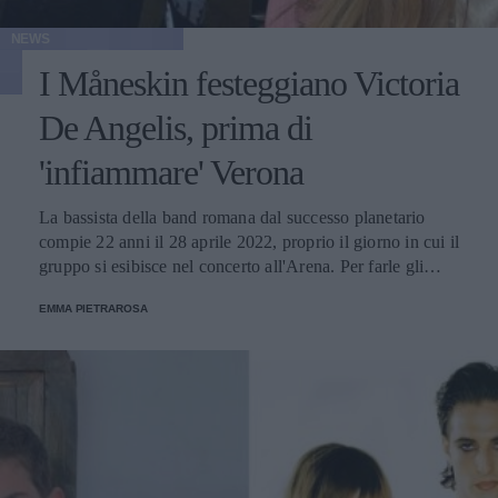
NEWS
I Måneskin festeggiano Victoria
De Angelis, prima di
'infiammare' Verona
La bassista della band romana dal successo planetario
compie 22 anni il 28 aprile 2022, proprio il giorno in cui il
gruppo si esibisce nel concerto all'Arena. Per farle gli
auguri i suoi compagni hanno postato una foto su
EMMA PIETRAROSA
Instagram dove brindando insieme a poche ora dalla loro
esibizione.