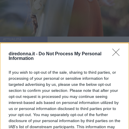
ATTUALITÀ
Frasi sulla libertà: le più belle da
diredonna.it -
Do Not Process My Personal
Information
condividere e su cui riflettere
If you wish to opt-out of the sale, sharing to third parties, or
Alcune frasi sulla libertà pronunciate o scritte da artisti o
processing of your personal or sensitive information for
personaggi famosi: così il concetto è stato esplorato in
targeted advertising by us, please use the below opt-out
diversi ambiti.
section to confirm your selection. Please note that after your
opt-out request is processed you may continue seeing
PERDITA DURANGO
interest-based ads based on personal information utilized by
us or personal information disclosed to third parties prior to
your opt-out. You may separately opt-out of the further
disclosure of your personal information by third parties on the
IAB’s list of downstream participants. This information may