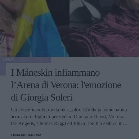
NEWS
I Måneskin infiammano
l’Arena di Verona: l'emozione
di Giorgia Soleri
Un concerto sold out da mesi, oltre 12mila persone hanno
acquistato i biglietti per vedere Damiano David, Victoria
De Angelis, Thomas Raggi ed Ethan Torchio esibirsi in
uno show adrenalinico. Tra loro anche l’influencer con cui
EMMA PIETRAROSA
il cantante del gruppo è fidanzato, e che con la folla ha