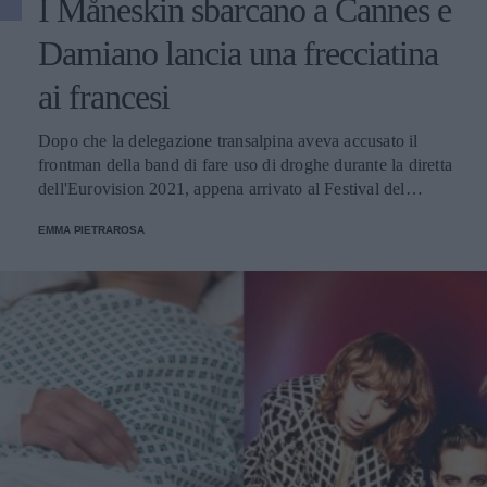
I Måneskin sbarcano a Cannes e
Damiano lancia una frecciatina
ai francesi
Dopo che la delegazione transalpina aveva accusato il
frontman della band di fare uso di droghe durante la diretta
dell'Eurovision 2021, appena arrivato al Festival del
Cinema il cantante ha pubblicato un selfie con la scritta
EMMA PIETRAROSA
"Mi fumo le Cannes". Una provocazione o una semplice
battuta?