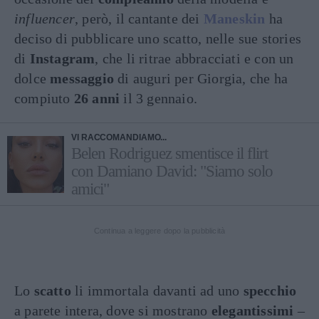
influencer
, però, il cantante dei
Maneskin
ha
deciso di pubblicare uno scatto, nelle sue stories
di
Instagram
, che li ritrae abbracciati e con un
dolce
messaggio
di auguri per Giorgia, che ha
compiuto
26 anni
il 3 gennaio.
VI RACCOMANDIAMO...
Belen Rodriguez smentisce il flirt
con Damiano David: "Siamo solo
amici"
Continua a leggere dopo la pubblicità
Lo
scatto
li immortala davanti ad uno
specchio
a parete intera, dove si mostrano
elegantissimi
–