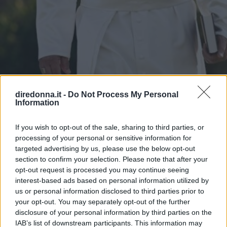
ATTUALITÀ
diredonna.it -
Do Not Process My Personal
Information
11 frasi di Papa Leone XIV,
pronunciate quando era Robert
If you wish to opt-out of the sale, sharing to third parties, or
processing of your personal or sensitive information for
Francis Prevost
targeted advertising by us, please use the below opt-out
section to confirm your selection. Please note that after your
opt-out request is processed you may continue seeing
Chi è e cosa ha detto in passato Robert Francis Prevost,
interest-based ads based on personal information utilized by
ovvero il nuovo Papa Leone XIV che succede a Papa
us or personal information disclosed to third parties prior to
Francesco I: le citazioni su migranti, ambiente, diritti e
your opt-out. You may separately opt-out of the further
fede.
disclosure of your personal information by third parties on the
PERDITA DURANGO
IAB’s list of downstream participants. This information may