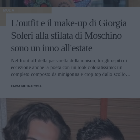
MODA
L'outfit e il make-up di Giorgia
Soleri alla sfilata di Moschino
sono un inno all'estate
Nel front off della passarella della maison, tra gli ospiti di
eccezione anche la poeta con un look coloratissimo: un
completo composto da minigonna e crop top dallo scollo
quadrato, in cotone trapuntato, con patchwork applicate
EMMA PIETRAROSA
raffiguranti animali e ricami con perline e pailettes fatti a
mano.