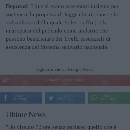
Deputati
. I due si erano presentati insieme per
sostenere la proposta di legge che riconosce la
vulvodinia
(della quale Soleri soffre) e la
neuropatia del pudendo come malattie che
possono beneficiare dei livelli essenziali di
assistenza del Sistema sanitario nazionale.
Seguici anche su Google News!
ENTRA NEL NOSTRO CANALE
CONDIVIDI SU
CONDIVIDI SU
CONDIVIDI SU
FACEBOOK
TWITTER
WHATSAPP
Ultime News
"Ho vissuto 72 ore senza parlare: quello che è