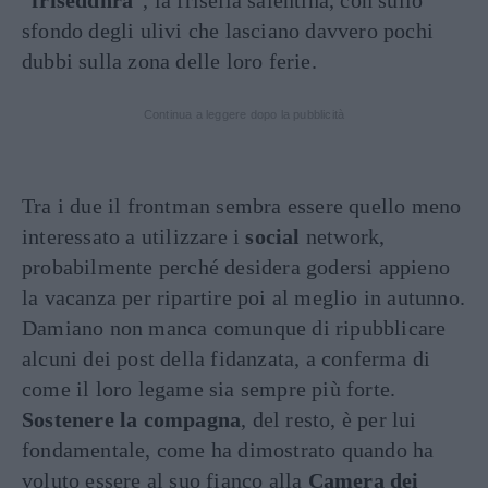
“
friseddhra
”, la frisella salentina, con sullo
sfondo degli ulivi che lasciano davvero pochi
dubbi sulla zona delle loro ferie.
Continua a leggere dopo la pubblicità
Tra i due il frontman sembra essere quello meno
interessato a utilizzare i
social
network,
probabilmente perché desidera godersi appieno
la vacanza per ripartire poi al meglio in autunno.
Damiano non manca comunque di ripubblicare
alcuni dei post della fidanzata, a conferma di
come il loro legame sia sempre più forte.
Sostenere la compagna
, del resto, è per lui
fondamentale, come ha dimostrato quando ha
voluto essere al suo fianco alla
Camera dei