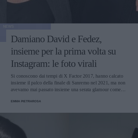
NEWS
Damiano David e Fedez,
insieme per la prima volta su
Instagram: le foto virali
Si conoscono dai tempi di X Factor 2017, hanno calcato
insieme il palco della finale di Sanremo nel 2021, ma non
avevamo mai passato insieme una serata glamour come
questa: i due cantanti si sono incontrati in occasione della
EMMA PIETRAROSA
presentazione del primo libro di poesie di Giorgia Soleri,
modella e fidanzata del frontman dei Måneskin.