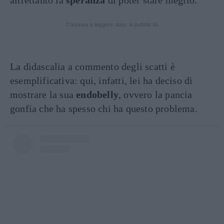
altrettanto la
speranza
di poter stare meglio.
Continua a leggere dopo la pubblicità
La didascalia a commento degli scatti è
esemplificativa: qui, infatti, lei ha deciso di
mostrare la sua
endobelly
, ovvero la pancia
gonfia che ha spesso chi ha questo problema.