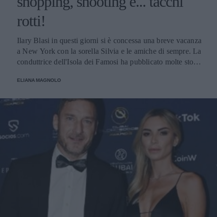
shopping, shooting e... tacchi
rotti!
Ilary Blasi in questi giorni si è concessa una breve vacanza
a New York con la sorella Silvia e le amiche di sempre. La
conduttrice dell'Isola dei Famosi ha pubblicato molte storie
su Instagram, una in particolare ha suscitato l'ilarità dei
ELIANA MAGNOLO
suoi numerosi follower.