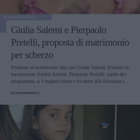
GOSSIP ITALIANO
Giulia Salemi e Pierpaolo
Pretelli, proposta di matrimonio
per scherzo
Proposta di matrimonio fake per Giulia Salemi. Durante la
trasmissione Salotto Salemi, Pierpaolo Pretelli, ospite del
programma, si è inginocchiato e ha detto alla fidanzata che
era arrivato il momento giusto per chiederle di... andare a
ELIANA MAGNOLO
cena con lui!