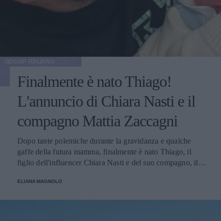
GOSSIP ITALIANO
Finalmente è nato Thiago!
L'annuncio di Chiara Nasti e il
compagno Mattia Zaccagni
Dopo tante polemiche durante la gravidanza e qualche
gaffe della futura mamma, finalmente è nato Thiago, il
figlio dell'influencer Chiara Nasti e del suo compagno, il
calciatore Matta Zaccagni. Il lieto annuncio è stato
ELIANA MAGNOLO
condiviso sui social della coppia.