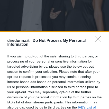
diredonna.it -
Do Not Process My Personal
Information
GOSSIP ITALIANO
If you wish to opt-out of the sale, sharing to third parties, or
Francesco Totti e Noemi
processing of your personal or sensitive information for
targeted advertising by us, please use the below opt-out
Bocchi, primo red carpet di
section to confirm your selection. Please note that after your
opt-out request is processed you may continue seeing
coppia
interest-based ads based on personal information utilized by
us or personal information disclosed to third parties prior to
Francesco Totti e Noemi Bocchi sono volati a Dubai per il
your opt-out. You may separately opt-out of the further
Globe Soccer Awards. I due non si nascondono più e
disclosure of your personal information by third parties on the
affrontano per la prima volta da coppia il red carpet del
IAB’s list of downstream participants. This information may
Gala Internazionale del calcio, mostrandosi più affiatati
also be disclosed by us to third parties on the
IAB’s List of