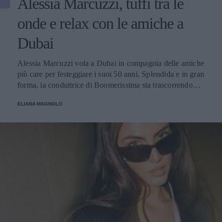
Alessia Marcuzzi, tuffi tra le
onde e relax con le amiche a
Dubai
Alessia Marcuzzi vola a Dubai in compagnia delle amiche
più care per festeggiare i suoi 50 anni. Splendida e in gran
forma, la conduttrice di Boomerissima sta trascorrendo
giornate spensierate tra tuffi tra le onde, passeggiate
ELIANA MAGNOLO
rilassanti e cene nei ristoranti più chic della città!