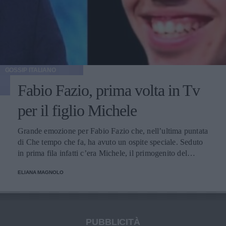
GOSSIP ITALIANO
Fabio Fazio, prima volta in Tv
per il figlio Michele
Grande emozione per Fabio Fazio che, nell’ultima puntata
di Che tempo che fa, ha avuto un ospite speciale. Seduto
in prima fila infatti c’era Michele, il primogenito del
conduttore, che per la prima volta è apparso in una
ELIANA MAGNOLO
trasmissione televisiva.
PUBBLICITÀ