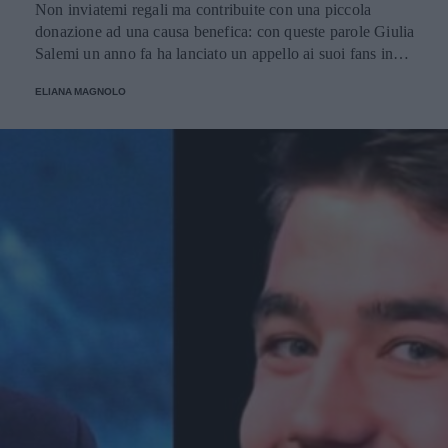
Non inviatemi regali ma contribuite con una piccola
donazione ad una causa benefica: con queste parole Giulia
Salemi un anno fa ha lanciato un appello ai suoi fans in
occasione del suo compleanno e ha raccolto una cifra
ELIANA MAGNOLO
considerevole utilizzata per l'acquisto di macchinari
destinati all'ospedale Bambin Gesù di Roma.