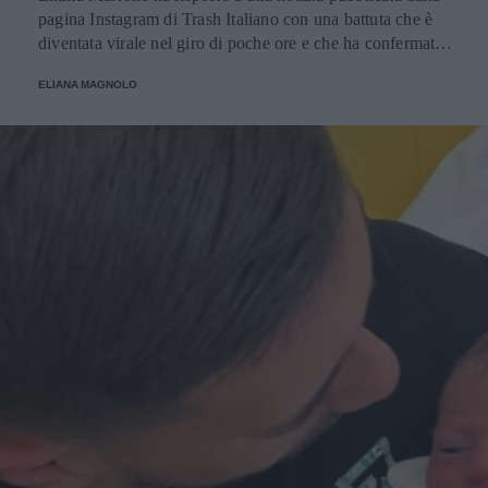
pagina Instagram di Trash Italiano con una battuta che è
diventata virale nel giro di poche ore e che ha confermato
la proverbiale vena autoironica della cantante salentina,
ELIANA MAGNOLO
una caratteristica tra le più apprezzate dai suoi fan.