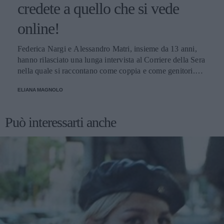
credete a quello che si vede
online!
Federica Nargi e Alessandro Matri, insieme da 13 anni,
hanno rilasciato una lunga intervista al Corriere della Sera
nella quale si raccontano come coppia e come genitori.
Innamorati più che mai, mettono in guardia i loro fans: non
ELIANA MAGNOLO
credete alle coppie che non litigano mai!
Può interessarti anche