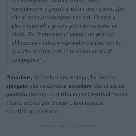
forma leggera. Quindi volevo solo
rassicurarvi e grazie a tutti i miei amici, fan
che si sono preoccupati per noi. Grazie a
Dio è tutto ok e presto potremo tornare in
pista. Nel frattempo vi mando un grande
abbraccio e adesso riprenderò a fare anche
qualche stories così ci teniamo un pò di
compagnia”.
Amadeus,
in conferenza stampa, ha inoltre
spiegato
che se dovesse
accadere
che ci sia un
positivo
durante la settimana del
festival
“come
l’anno scorso per Irama”
, non intende
squalificare nessuno:
Continua a leggere dopo la pubblicità