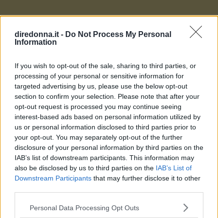
GOSSIP
diredonna.it -
Do Not Process My Personal
Le 10 più belle frasi dei The
Information
Oasis, che ora possiamo tornare
If you wish to opt-out of the sale, sharing to third parties, or
a sentire live
processing of your personal or sensitive information for
targeted advertising by us, please use the below opt-out
section to confirm your selection. Please note that after your
Mentre The Oasis si esibiscono in tutto il mondo, tornando
opt-out request is processed you may continue seeing
sui palchi con la loro musica, abbiamo scelto le 10 più
interest-based ads based on personal information utilized by
belle frasi delle loro canzoni: quali sono le vostre?
us or personal information disclosed to third parties prior to
your opt-out. You may separately opt-out of the further
PERDITA DURANGO
disclosure of your personal information by third parties on the
IAB’s list of downstream participants. This information may
also be disclosed by us to third parties on the
IAB’s List of
Downstream Participants
that may further disclose it to other
third parties.
Please note that this website/app uses one or more Google
Personal Data Processing Opt Outs
services and may gather and store information including but