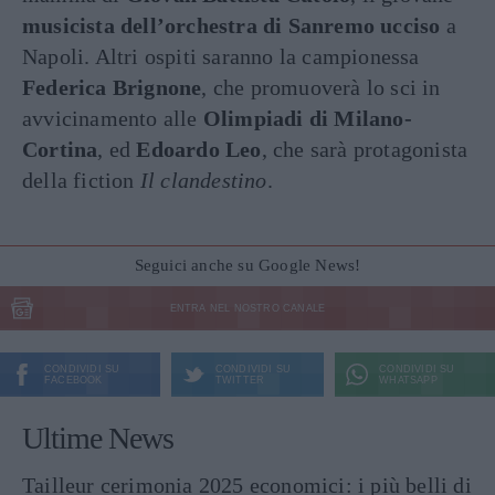
musicista dell’orchestra di Sanremo ucciso
a
Napoli. Altri ospiti saranno la campionessa
Federica Brignone
, che promuoverà lo sci in
avvicinamento alle
Olimpiadi di Milano-
Cortina
, ed
Edoardo Leo
, che sarà protagonista
della fiction
Il clandestino
.
Seguici anche su Google News!
ENTRA NEL NOSTRO CANALE
CONDIVIDI SU
CONDIVIDI SU
CONDIVIDI SU
FACEBOOK
TWITTER
WHATSAPP
Ultime News
Tailleur cerimonia 2025 economici: i più belli di