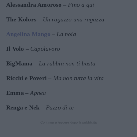
Alessandra Amoroso
–
Fino a qui
The Kolors
–
Un ragazzo una ragazza
Angelina Mango
–
La noia
Il Volo
–
Capolavoro
BigMama
–
La rabbia non ti basta
Ricchi e Poveri
–
Ma non tutta la vita
Emma
–
Apnea
Renga e Nek
–
Pazzo di te
Continua a leggere dopo la pubblicità