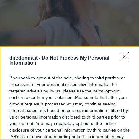
diredonna.it -
Do Not Process My Personal
Information
If you wish to opt-out of the sale, sharing to third parties, or
processing of your personal or sensitive information for
targeted advertising by us, please use the below opt-out
ATTUALITÀ
section to confirm your selection. Please note that after your
Frasi sulla libertà: le più belle da
opt-out request is processed you may continue seeing
interest-based ads based on personal information utilized by
condividere e su cui riflettere
us or personal information disclosed to third parties prior to
your opt-out. You may separately opt-out of the further
disclosure of your personal information by third parties on the
Alcune frasi sulla libertà pronunciate o scritte da artisti o
IAB’s list of downstream participants. This information may
personaggi famosi: così il concetto è stato esplorato in