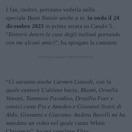
I fan, inoltre, potranno vederla nello
speciale
Buon Natale anche a te
,
in onda il 24
dicembre 2023
in prima serata su Canale 5.
“
Entrerò dentro le case degli italiani portando
con me alcuni amici
”, ha spiegato la cantante.
Continua a leggere dopo la pubblicità
“
Ci saranno anche Carmen Consoli, con la
quale canterò
L’ultimo bacio
, Rkomi, Ornella
Vanoni, Tommaso Paradiso, Drusilla Foer e
comici come Pio e Amedeo e Giovanni Storti di
Aldo, Giovanni e Giacomo. Andrea Bocelli mi ha
mandato un video nel quale canta
White
Christmas”, ha poi concluso Elisa.