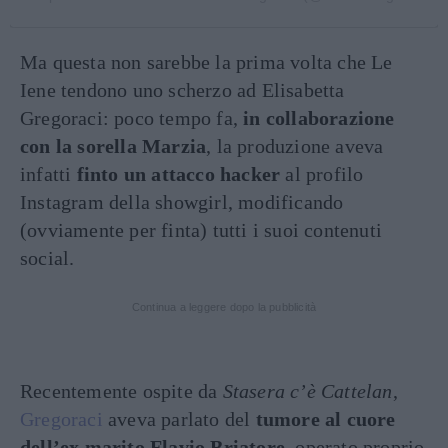
Ma questa non sarebbe la prima volta che Le
Iene tendono uno scherzo ad Elisabetta
Gregoraci: poco tempo fa,
in collaborazione
con la sorella Marzia
, la produzione aveva
infatti
finto un attacco hacker
al profilo
Instagram della showgirl, modificando
(ovviamente per finta) tutti i suoi contenuti
social.
Continua a leggere dopo la pubblicità
Recentemente ospite da
Stasera c’è Cattelan
,
Gregoraci
aveva parlato del
tumore al cuore
dell’ex marito Flavio Briatore
, operato proprio