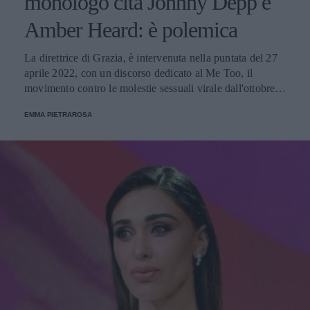
monologo cita Johnny Depp e
Amber Heard: è polemica
La direttrice di Grazia, è intervenuta nella puntata del 27
aprile 2022, con un discorso dedicato al Me Too, il
movimento contro le molestie sessuali virale dall'ottobre
2017. La giornalista ha toccato molti temi, anche quello
EMMA PIETRAROSA
sull’attualissimo processo che vede coinvolti i due attori
hollywoodiani, e in molti non si sono trovati d'accordo.