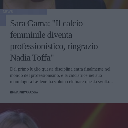
NEWS
Sara Gama: "Il calcio
femminile diventa
professionistico, ringrazio
Nadia Toffa"
Dal primo luglio questa disciplina entra finalmente nel
mondo del professionismo, e la calciatrice nel suo
monologo a Le Iene ha voluto celebrare questa svolta
storica ricordando anche l'inviata che “Aveva deciso che
EMMA PIETRAROSA
voleva raccontare di donne che hanno coltivato il loro
sogno, semplicemente giocare allo sport che amavano di
più".