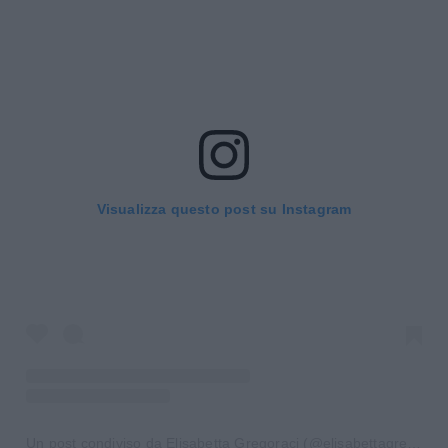
Visualizza questo post su Instagram
Un post condiviso da Elisabetta Gregoraci (@elisabettagregoracireal)