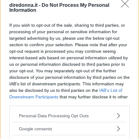
GOSSIP
diredonna.it -
Do Not Process My Personal
Information
Tailleur cerimonia 2025
If you wish to opt-out of the sale, sharing to third parties, or
economici: i più belli di Zara,
processing of your personal or sensitive information for
targeted advertising by us, please use the below opt-out
Zalando, H&M, Mango e altri
section to confirm your selection. Please note that after your
opt-out request is processed you may continue seeing
Da Zara a H&M, passando per Mango e Stradivarius: la
interest-based ads based on personal information utilized by
bella stagione alle porte significa solo una cosa,
us or personal information disclosed to third parties prior to
"cerimonie" e per arrivarci al meglio si può dare
your opt-out. You may separately opt-out of the further
un'occhiata nella sezione tailleur di questi brand.
disclosure of your personal information by third parties on the
NATASCIA_ALIBANI
IAB’s list of downstream participants. This information may
also be disclosed by us to third parties on the
IAB’s List of
Downstream Participants
that may further disclose it to other
third parties.
Please note that this website/app uses one or more Google
Personal Data Processing Opt Outs
services and may gather and store information including but
not limited to your visit or usage behaviour. You may click to
Google consents
grant or deny consent to Google and its third-party tags to