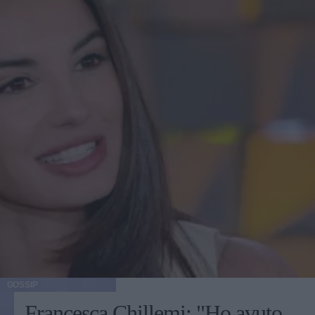
GOSSIP
Francesca Chillemi: "Ho avuto