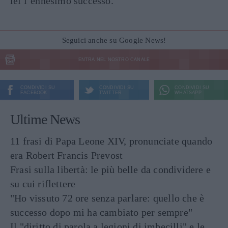
lei l’ennesimo successo.
Seguici anche su Google News!
ENTRA NEL NOSTRO CANALE
CONDIVIDI SU
CONDIVIDI SU
CONDIVIDI SU
FACEBOOK
TWITTER
WHATSAPP
Ultime News
11 frasi di Papa Leone XIV, pronunciate quando
era Robert Francis Prevost
Frasi sulla libertà: le più belle da condividere e
su cui riflettere
"Ho vissuto 72 ore senza parlare: quello che è
successo dopo mi ha cambiato per sempre"
Il "diritto di parola a legioni di imbecilli" e le