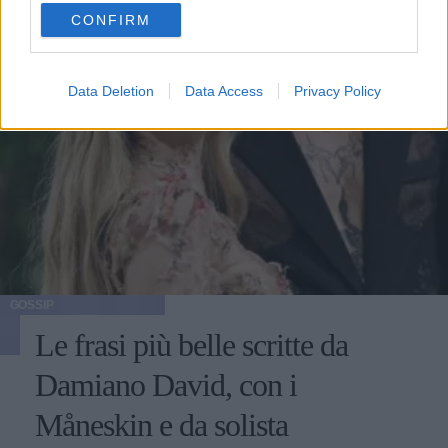
use your data for below specified purposes in below Google
CONFIRM
consent section.
Data Deletion
Data Access
Privacy Policy
GOSSIP
Le frasi più belle scritte da
Damiano David, con i
Måneskin e da solista