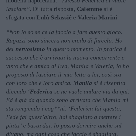
modella napoletana:
“Adesso Federica ci vuole
lasciare”
. Di tutta risposta,
Calemme
si è
sfogata con
Lulù Selassié
e
Valeria Marini
:
“Non lo so se ce la faccio a fare questo gioco.
Ragazzi sono sincera non credo di farcela. Ho
del
nervosismo
in questo momento. In pratica è
successo che è arrivata la nuova concorrente e
visto che è amica di Eva, Manila e Valeria, io ho
proposto di lasciare il mio letto a lei, così sta
con loro che è loro amica.
Manila
si è risentita
dicendo ‘
Federica
se ne vuole andare via da qui.
Ed è già da quando sono arrivata che Manila mi
sta rompendo i cog**ni. ‘Federica fai questo,
Fede fai quest’altro, hai sbagliato a mettere i
piatti’ e basta dai. Io posso dormire anche sul
divano, ma ogni cosa che faccio è sbagliata.