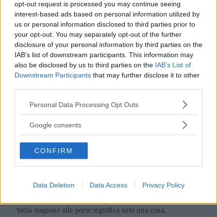
opt-out request is processed you may continue seeing
interest-based ads based on personal information utilized by
us or personal information disclosed to third parties prior to
your opt-out. You may separately opt-out of the further
disclosure of your personal information by third parties on the
IAB’s list of downstream participants. This information may
also be disclosed by us to third parties on the
IAB’s List of
Downstream Participants
that may further disclose it to other
third parties.
Please note that this website/app uses one or more Google
Personal Data Processing Opt Outs
services and may gather and store information including but
GOSSIP
not limited to your visit or usage behaviour. You may click to
Google consents
grant or deny consent to Google and its third-party tags to
Tailleur cerimonia 2025
use your data for below specified purposes in below Google
CONFIRM
consent section.
economici: i più belli di Zara,
Zalando, H&M, Mango e altri
Data Deletion
Data Access
Privacy Policy
Da Zara a H&M, passando per Mango e Stradivarius: la
bella stagione alle porte significa solo una cosa,