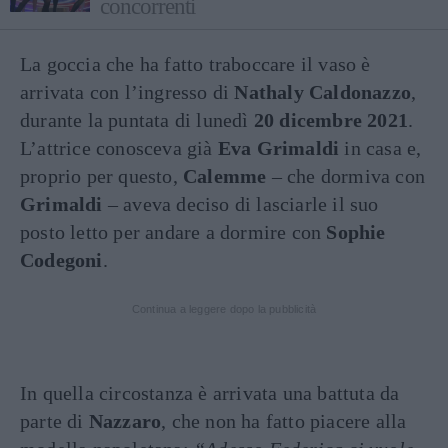
concorrenti
La goccia che ha fatto traboccare il vaso è
arrivata con l’ingresso di
Nathaly Caldonazzo
,
durante la puntata di lunedì
20 dicembre 2021
.
L’attrice conosceva già
Eva Grimaldi
in casa e,
proprio per questo,
Calemme
– che dormiva con
Grimaldi
– aveva deciso di lasciarle il suo
posto letto per andare a dormire con
Sophie
Codegoni
.
Continua a leggere dopo la pubblicità
In quella circostanza è arrivata una battuta da
parte di
Nazzaro
, che non ha fatto piacere alla