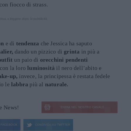
con fiocco di strass.
inua a leggere dopo la pubblicità
on
e di
tendenza
che Jessica ha saputo
alier,
dando un pizzico di
grinta
in più a
outfit
un paio di
orecchini pendenti
 con la loro
luminosità
il nero dell’abito e
ke-up,
invece, la principessa è restata fedele
do le
labbra
più al
naturale.
le News!
ENTRA NEL NOSTRO CANALE
FACEBOOK
CONDIVIDI SU
TWITTER