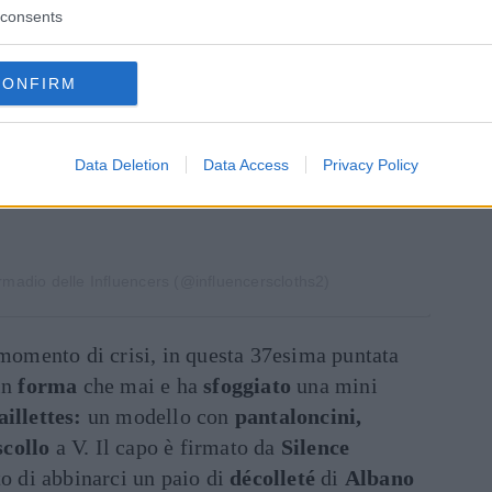
consents
CONFIRM
Data Deletion
Data Access
Privacy Policy
rmadio delle Influencers (@influencerscloths2)
momento di crisi, in questa 37esima puntata
in
forma
che mai e ha
sfoggiato
una mini
aillettes:
un modello con
pantaloncini,
scollo
a V. Il capo è firmato da
Silence
to di abbinarci un paio di
décolleté
di
Albano