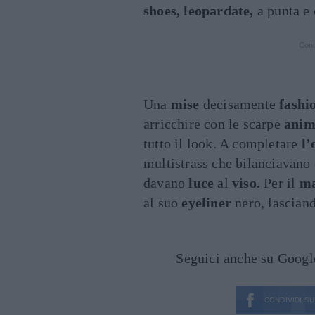
shoes, leopardate,
a punta e 
Cont
Una
mise
decisamente
fashi
arricchire con le scarpe
anim
tutto il look. A completare
l’
multistrass che bilanciavano
davano
luce
al
viso.
Per il
ma
al suo
eyeliner
nero, lascian
Seguici anche su Goog
CONDIVIDI SU