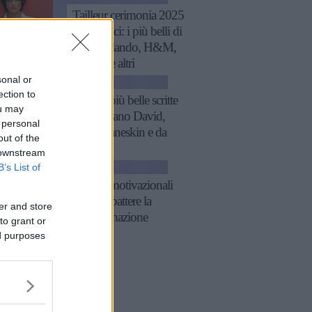
Tailleur cerimonia 2025
economici: i più belli di
Zara, Zalando, H&M,
Mango e altri
sonal or
GOSSIP
ection to
Le frasi più belle scritte
ou may
da Damiano David,
 personal
con i Måneskin e da
out of the
solista
 downstream
B’s List of
GOSSIP
26 frasi motivazionali
per combattere la
er and store
procrastinazione
to grant or
ed purposes