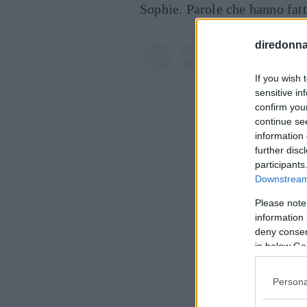
Sophie. Parole che hanno fat
diredonna.
If you wish 
sensitive in
confirm you
continue se
information 
further disc
participants
Downstream 
Please note
information 
deny consent
in below Go
Persona
Visualiz