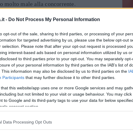
to molto male alla concorrente.
it -
Do Not Process My Personal Information
to opt-out of the sale, sharing to third parties, or processing of your per
formation for targeted advertising by us, please use the below opt-out s
r selection. Please note that after your opt-out request is processed y
eing interest-based ads based on personal information utilized by us or
disclosed to third parties prior to your opt-out. You may separately opt-
losure of your personal information by third parties on the IAB’s list of
. This information may also be disclosed by us to third parties on the
IA
Participants
that may further disclose it to other third parties.
 that this website/app uses one or more Google services and may gath
including but not limited to your visit or usage behaviour. You may click 
 to Google and its third-party tags to use your data for below specifi
ogle consent section.
l Data Processing Opt Outs
za questo post su Instagram