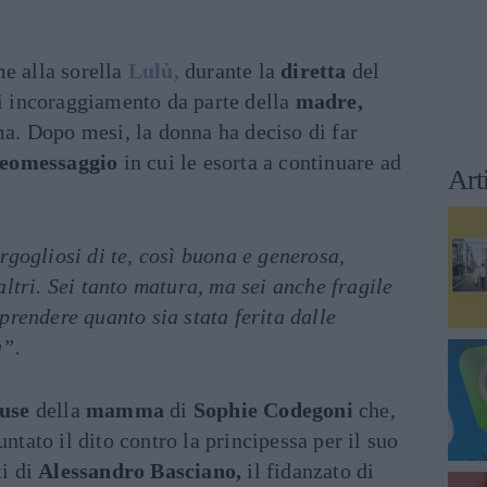
me alla sorella
Lulù,
durante la
diretta
del
 incoraggiamento da parte della
madre,
ima. Dopo mesi, la donna ha deciso di far
deomessaggio
in cui le esorta a continuare ad
Art
rgogliosi di te, così buona e generosa,
altri. Sei tanto matura, ma sei anche fragile
prendere quanto sia stata ferita dalle
a”.
use
della
mamma
di
Sophie Codegoni
che,
untato il dito contro la principessa per il suo
ti di
Alessandro Basciano,
il fidanzato di