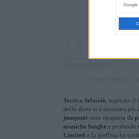
Google 
Un post condiviso da L'a
Jessica Selassiè,
superato il 
dello show si è mostrata più 
jumpsuit
nera ricoperta da
p
maniche lunghe
e profondo
Limited
e la gieffina ha scel