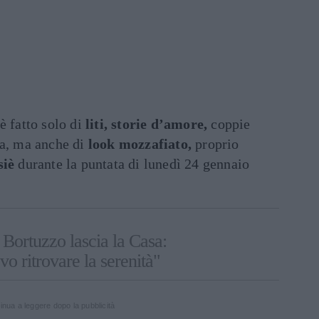
è fatto solo di
liti, storie d’amore,
coppie
na, ma anche di
look mozzafiato,
proprio
siè
durante la puntata di lunedì 24 gennaio
Bortuzzo lascia la Casa:
o ritrovare la serenità"
inua a leggere dopo la pubblicità