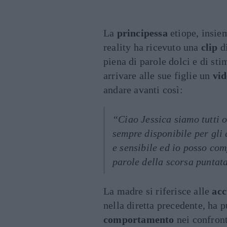
La
principessa
etiope, insie
reality ha ricevuto una
clip
di
piena di parole dolci e di st
arrivare alle sue figlie un
vi
andare avanti così:
“Ciao Jessica siamo tutti o
sempre disponibile per gli 
e sensibile ed io posso com
parole della scorsa puntat
La madre si riferisce alle
acc
nella diretta precedente, ha p
comportamento
nei confron