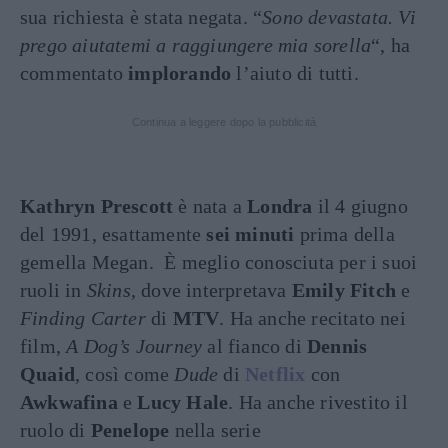
sua richiesta è stata negata. “
Sono devastata. Vi
prego aiutatemi a raggiungere mia sorella
“, ha
commentato
implorando
l’aiuto di tutti.
Continua a leggere dopo la pubblicità
Kathryn Prescott
è nata a
Londra
il 4 giugno
del 1991, esattamente
sei minuti
prima della
gemella Megan. È meglio conosciuta per i suoi
ruoli in
Skins
, dove interpretava
Emily Fitch
e
Finding Carter
di
MTV
. Ha anche recitato nei
film,
A Dog’s Journey
al fianco di
Dennis
Quaid
, così come
Dude
di
Netflix
con
Awkwafina
e
Lucy Hale
. Ha anche rivestito il
ruolo di
Penelope
nella serie