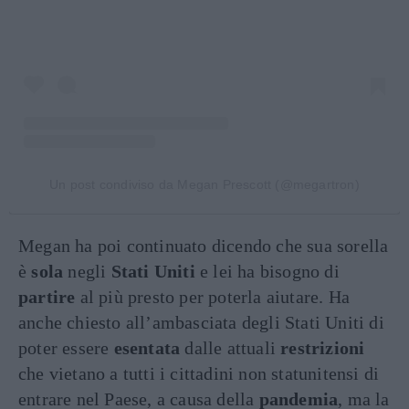
Un post condiviso da Megan Prescott (@megartron)
Megan ha poi continuato dicendo che sua sorella
è
sola
negli
Stati Uniti
e lei ha bisogno di
partire
al più presto per poterla aiutare. Ha
anche chiesto all’ambasciata degli Stati Uniti di
poter essere
esentata
dalle attuali
restrizioni
che vietano a tutti i cittadini non statunitensi di
entrare nel Paese, a causa della
pandemia
, ma la