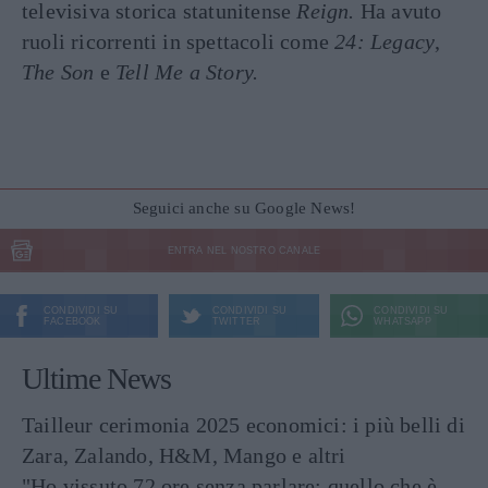
televisiva storica statunitense
Reign.
Ha avuto
ruoli ricorrenti in spettacoli come
24: Legacy
,
The Son
e
Tell Me a Story.
Seguici anche su Google News!
ENTRA NEL NOSTRO CANALE
CONDIVIDI SU
CONDIVIDI SU
CONDIVIDI SU
FACEBOOK
TWITTER
WHATSAPP
Ultime News
Tailleur cerimonia 2025 economici: i più belli di
Zara, Zalando, H&M, Mango e altri
"Ho vissuto 72 ore senza parlare: quello che è