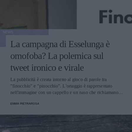
NEWS
La campagna di Esselunga è
omofoba? La polemica sul
tweet ironico e virale
La pubblicità è creata intorno al gioco di parole tra
"finocchio" e "pinocchio". L'ortaggio è rappresentato
nell'immagine con un cappello e un naso che richiamano
indubbiamente quelli del celebre personaggio creato dalla
EMMA PIETRAROSA
penna di Carlo Collodi.