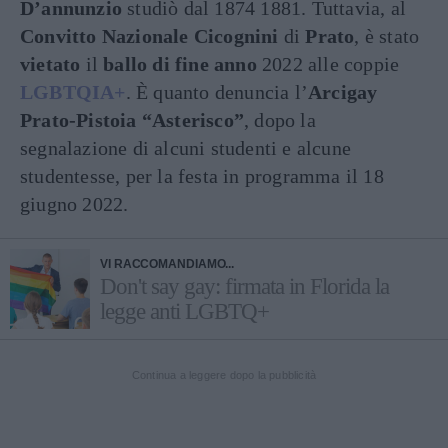
D’annunzio
studiò dal 1874 1881. Tuttavia, al
Convitto Nazionale Cicognini
di
Prato
, è stato
vietato
il
ballo di fine anno
2022 alle coppie
LGBTQIA+
. È quanto denuncia l’
Arcigay
Prato-Pistoia
“Asterisco”
, dopo la
segnalazione di alcuni studenti e alcune
studentesse, per la festa in programma il 18
giugno 2022.
VI RACCOMANDIAMO...
Don't say gay: firmata in Florida la
legge anti LGBTQ+
Continua a leggere dopo la pubblicità