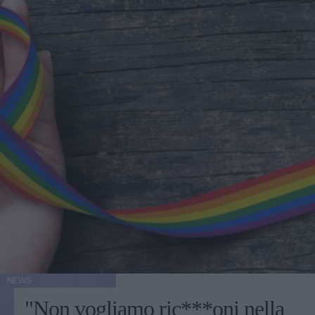
NEWS
"Non vogliamo ric***oni nella