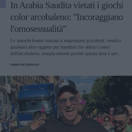
In Arabia Saudita vietati i giochi
color arcobaleno: "Incoraggiano
l'omosessualità"
Le autorità hanno iniziato a sequestrare giocattoli, vestiti e
qualsiasi altro oggetto per bambini che abbia i colori
dell'arcobaleno, semplicemente perché questa tinta è per il
Paese islamico, un chiaro rimando all’omosessualità, che
EMMA PIETRAROSA
nello Stato è severamente vietata.