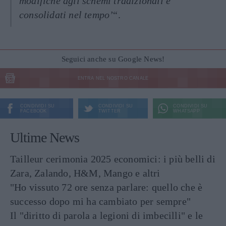
modifiche agli schemi tradizionali e
consolidati nel tempo’
“.
Seguici anche su Google News!
ENTRA NEL NOSTRO CANALE
CONDIVIDI SU
CONDIVIDI SU
CONDIVIDI SU
FACEBOOK
TWITTER
WHATSAPP
Ultime News
Tailleur cerimonia 2025 economici: i più belli di
Zara, Zalando, H&M, Mango e altri
"Ho vissuto 72 ore senza parlare: quello che è
successo dopo mi ha cambiato per sempre"
Il "diritto di parola a legioni di imbecilli" e le