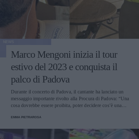
NEWS
Marco Mengoni inizia il tour
estivo del 2023 e conquista il
palco di Padova
Durante il concerto di Padova, il cantante ha lanciato un
messaggio importante rivolto alla Procura di Padova: “Una
cosa dovrebbe essere proibita, poter decidere cos’è una
famiglia”. Il prossimo 15 luglio, invece, lo vedremo alla
EMMA PIETRAROSA
conquista del Circo Massimo di Roma.