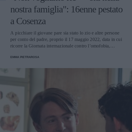
nostra famiglia": 16enne pestato
a Cosenza
A picchiare il giovane pare sia stato lo zio e altre persone
per conto del padre, proprio il 17 maggio 2022, data in cui
ricorre la Giornata internazionale contro l’omofobia,
bifobia e transfobia. In ospedale, dove è ricoverato, gli
EMMA PIETRAROSA
sono state riscontrate quattro costole rotte, varie lesioni e il
setto nasale deviato.