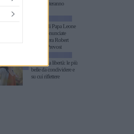
commenteranno
ATTUALITÀ
11 frasi di Papa Leone
XIV, pronunciate
quando era Robert
Francis Prevost
ATTUALITÀ
Frasi sulla libertà: le più
belle da condividere e
su cui riflettere