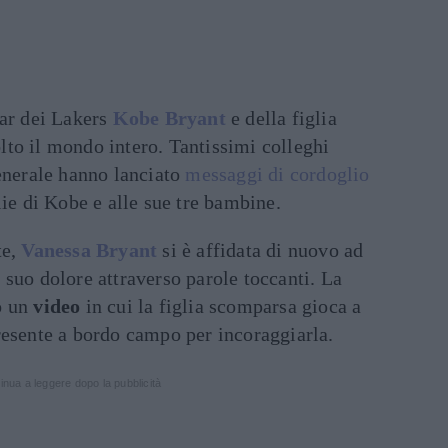
tar dei Lakers
Kobe Bryant
e della figlia
to il mondo intero. Tantissimi colleghi
generale hanno lanciato
messaggi di cordoglio
lie di Kobe e alle sue tre bambine.
te,
Vanessa Bryant
si è affidata di nuovo ad
 suo dolore attraverso parole toccanti. La
o un
video
in cui la figlia scomparsa gioca a
resente a bordo campo per incoraggiarla.
inua a leggere dopo la pubblicità