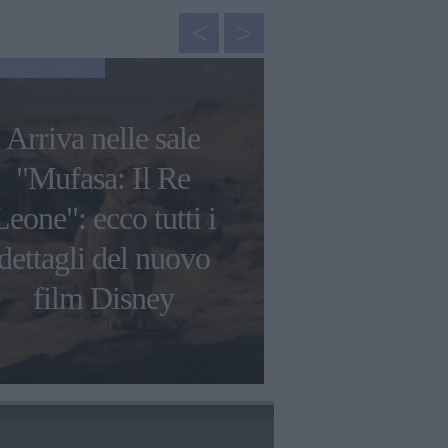
NEWS
Arriva nelle sale
Dalila Di 
"Mufasa: Il Re
sulla morte 
Leone": ecco tutti i
Christian: "
dettagli del nuovo
nonn
film Disney