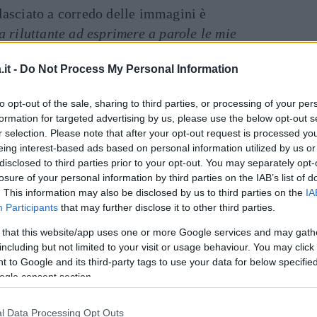
lasciato a corredo delle immagini è
 riluttante ad esprimere a parole le mie
ifiuta di accettare che sia Kobe che Gigi se ne
it -
Do Not Process My Personal Information
 elaborare contemporaneamente entrambi i
Art
ndo di elaborare la scomparsa di Kobe, ma il
to opt-out of the sale, sharing to third parties, or processing of your per
 che Gigi non tornerà più da me. È sbagliato.
formation for targeted advertising by us, please use the below opt-out s
tro giorno senza che la mia bambina abbia
r selection. Please note that after your opt-out request is processed y
eing interest-based ads based on personal information utilized by us or
 fa impazzire, lei aveva davvero tanta voglia
disclosed to third parties prior to your opt-out. You may separately opt-
losure of your personal information by third parties on the IAB’s list of
. This information may also be disclosed by us to third parties on the
IA
momento, Vanessa cerca di farsi forza
Participants
that may further disclose it to other third parties.
 e ha concluso il post con un messaggio rivolto
 that this website/app uses one or more Google services and may gath
he devo essere forte per le mie altre tre
including but not limited to your visit or usage behaviour. You may click 
 to Google and its third-party tags to use your data for below specifi
r non avere più al mio fianco Gigi e Kobe, ma
ogle consent section.
n Natalia, Bianka e Capri. Credo che siano
 parte del processo di lutto. Volevo solo
l Data Processing Opt Outs