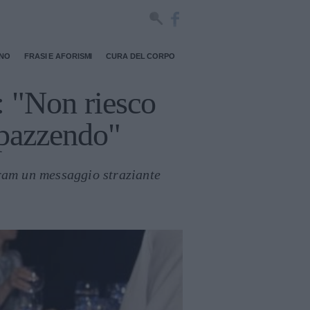
RNO
FRASI E AFORISMI
CURA DEL CORPO
: "Non riesco
impazzendo"
ram un messaggio straziante