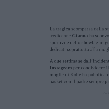
La tragica scomparsa della s
tredicenne
Gianna
ha sconvol
sportivi e dello showbiz in 
dedicati soprattutto alla mog
A due settimane dall’inciden
Instagram
per condividere il
moglie di Kobe ha pubblicat
basket con il padre sempre p
Cont