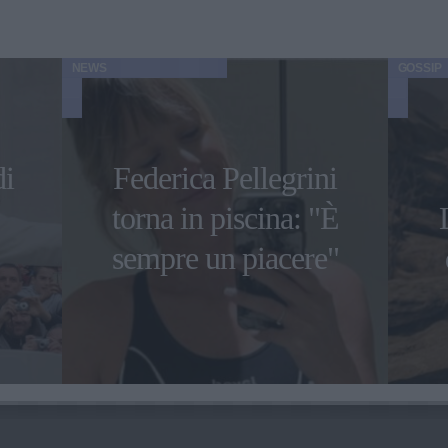
NEWS
GOSSIP
di
Federica Pellegrini
torna in piscina: "È
sempre un piacere"