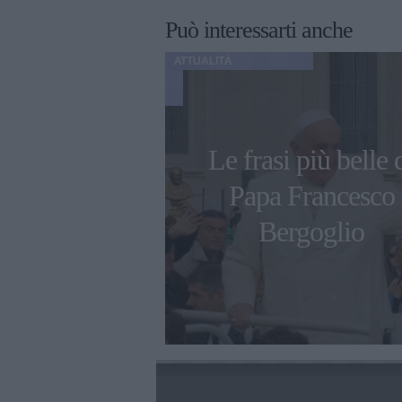
Può interessarti anche
ATTUALITÀ
corvaia parla
Le frasi più belle 
fisico post-
Papa Francesco
a: "Il nostro
Bergoglio
a nostra casa"