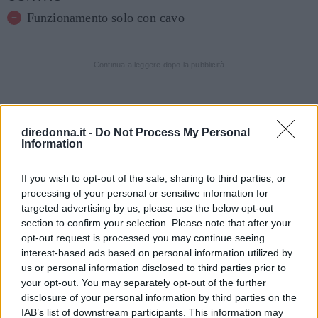
Funzionamento solo con cavo
Continua a leggere dopo la pubblicità
Dispositivo che sfrutta la luce pulsata per la
diredonna.it -
Do Not Process My Personal
riduzione permanente dei peli, ideato per l’uso a
Information
casa. L’efficacia di riduzione dei peli varia da
If you wish to opt-out of the sale, sharing to third parties, or
persona a persona secondo la zona del corpo, il
processing of your personal or sensitive information for
colore dei capelli e come viene utilizzato il
targeted advertising by us, please use the below opt-out
dispositivo. Un ciclo completo di crescita dei
section to confirm your selection. Please note that after your
opt-out request is processed you may continue seeing
peli può durare 18-24 mesi. Durante questo
interest-based ads based on personal information utilized by
periodo, sono richieste più sessioni di
us or personal information disclosed to third parties prior to
trattamento per ottenere una riduzione
your opt-out. You may separately opt-out of the further
disclosure of your personal information by third parties on the
permanente dei peli.
IAB’s list of downstream participants. This information may