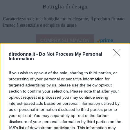
Bottiglia di design
Caratterizzato da una bottiglia molto elegante, il prodotto firmato
Imetec è essenziale e semplice da usare
COMPRA SU AMAZON
diredonna.it -
Do Not Process My Personal
Information
PRO
If you wish to opt-out of the sale, sharing to third parties, or
Silhouette elegante
processing of your personal or sensitive information for
3 livelli di gasatura
targeted advertising by us, please use the below opt-out
Senza corrente e senza batterie
section to confirm your selection. Please note that after your
opt-out request is processed you may continue seeing
CONTRO
interest-based ads based on personal information utilized by
us or personal information disclosed to third parties prior to
Nessuno
your opt-out. You may separately opt-out of the further
disclosure of your personal information by third parties on the
IAB’s list of downstream participants. This information may
Leggermente frizzante, frizzante, ultrafrizzante: