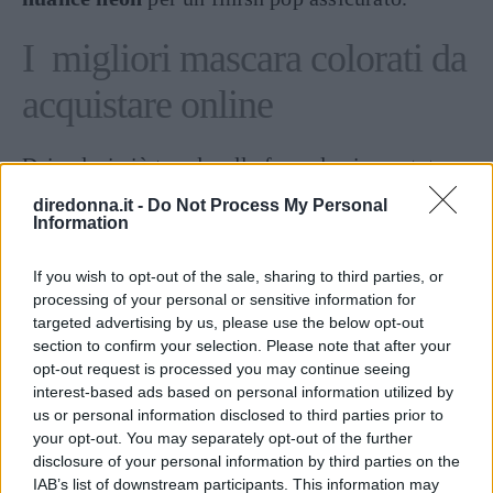
I migliori mascara colorati da
acquistare online
Dai colori più trendy, alle formule pigmentate e
volumizzanti, i mascara colorati in commercio
diredonna.it -
Do Not Process My Personal
Information
sono un’infinità.
Scegliere il mascara giusto
e
più adatto alle proprie esigenze diviene, per le
If you wish to opt-out of the sale, sharing to third parties, or
meno esperte, complicato.
processing of your personal or sensitive information for
targeted advertising by us, please use the below opt-out
Noi di DireDonna abbiamo pensato di aiutarvi
section to confirm your selection. Please note that after your
nella scelta indicandovi
opt-out request is processed you may continue seeing
i migliori da
interest-based ads based on personal information utilized by
acquistare direttamente online.
us or personal information disclosed to third parties prior to
your opt-out. You may separately opt-out of the further
Giorgio Armani Eccentrico mascara
disclosure of your personal information by third parties on the
IAB’s list of downstream participants. This information may