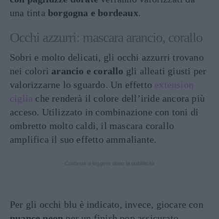
una tinta
borgogna e bordeaux
.
Occhi azzurri: mascara arancio, corallo
Sobri e molto delicati, gli occhi azzurri trovano
nei colori
arancio e corallo
gli alleati giusti per
valorizzarne lo sguardo. Un effetto
extension
ciglia
che renderà il colore dell’iride ancora più
acceso. Utilizzato in combinazione con toni di
ombretto molto caldi, il mascara corallo
amplifica il suo effetto ammaliante.
Continua a leggere dopo la pubblicità
Per gli occhi blu è indicato, invece, giocare con
nuance neon
per un finish pop assicurato.