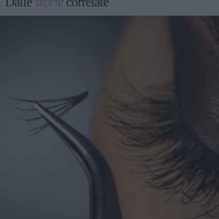
Dalle
storie
correlate