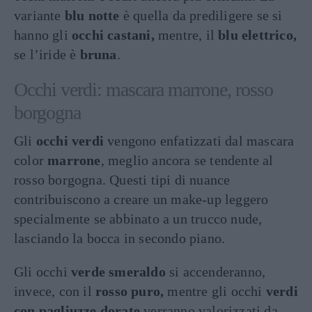
variante
blu notte
è quella da prediligere se si
hanno gli
occhi castani,
mentre, il
blu elettrico,
se l’iride è
bruna
.
Occhi verdi: mascara marrone, rosso
borgogna
Gli
occhi verdi
vengono enfatizzati dal mascara
color
marrone
, meglio ancora se tendente al
rosso borgogna. Questi tipi di nuance
contribuiscono a creare un make-up leggero
specialmente se abbinato a un trucco nude,
lasciando la bocca in secondo piano.
Gli occhi
verde smeraldo
si accenderanno,
invece, con il
rosso puro,
mentre gli occhi
verdi
con pagliuzze dorate
verranno valorizzati da