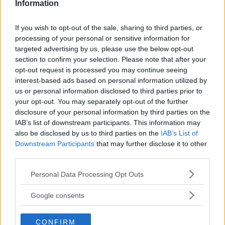
Information
If you wish to opt-out of the sale, sharing to third parties, or
processing of your personal or sensitive information for
targeted advertising by us, please use the below opt-out
section to confirm your selection. Please note that after your
opt-out request is processed you may continue seeing
interest-based ads based on personal information utilized by
us or personal information disclosed to third parties prior to
your opt-out. You may separately opt-out of the further
disclosure of your personal information by third parties on the
IAB’s list of downstream participants. This information may
also be disclosed by us to third parties on the
IAB’s List of
Downstream Participants
that may further disclose it to other
third parties.
Please note that this website/app uses one or more Google
Personal Data Processing Opt Outs
services and may gather and store information including but
not limited to your visit or usage behaviour. You may click to
Google consents
grant or deny consent to Google and its third-party tags to
use your data for below specified purposes in below Google
CONFIRM
consent section.