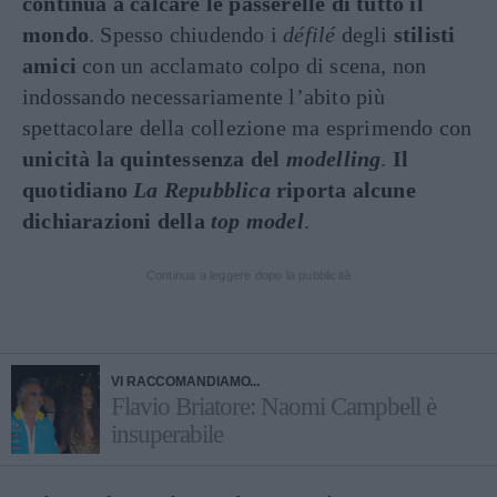
continua a calcare le passerelle di tutto il
mondo
. Spesso chiudendo i
défilé
degli
stilisti
amici
con un acclamato colpo di scena, non
indossando necessariamente l’abito più
spettacolare della collezione ma esprimendo con
unicità la quintessenza del
modelling
.
Il
quotidiano
La Repubblica
riporta alcune
dichiarazioni della
top model
.
Continua a leggere dopo la pubblicità
VI RACCOMANDIAMO...
Flavio Briatore: Naomi Campbell è
insuperabile