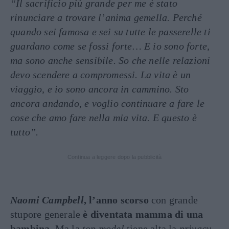
“Il sacrificio più grande per me è stato
rinunciare a trovare l’anima gemella. Perché
quando sei famosa e sei su tutte le passerelle ti
guardano come se fossi forte… E io sono forte,
ma sono anche sensibile. So che nelle relazioni
devo scendere a compromessi. La vita è un
viaggio, e io sono ancora in cammino. Sto
ancora andando, e voglio continuare a fare le
cose che amo fare nella mia vita. E questo è
tutto”.
Continua a leggere dopo la pubblicità
Naomi Campbell
, l’anno scorso
con grande
stupore generale
è diventata mamma di una
bambina
. Ma la
top model
tiene alta la
privacy
,