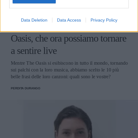
GOSSIP
Data Deletion
Data Access
Privacy Policy
Le 10 più belle frasi dei The
Oasis, che ora possiamo tornare
a sentire live
Mentre The Oasis si esibiscono in tutto il mondo, tornando
sui palchi con la loro musica, abbiamo scelto le 10 più
belle frasi delle loro canzoni: quali sono le vostre?
PERDITA DURANGO