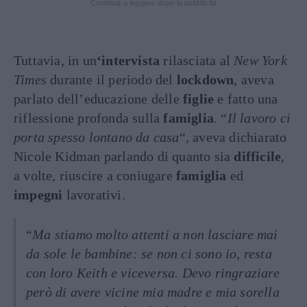
Continua a leggere dopo la pubblicità
Tuttavia, in un
‘intervista
rilasciata al
New York
Times
durante il periodo del
lockdown
, aveva
parlato dell’educazione delle
figlie
e fatto una
riflessione profonda sulla
famiglia
. “
Il lavoro ci
porta spesso lontano da casa
“, aveva dichiarato
Nicole Kidman parlando di quanto sia
difficile
,
a volte, riuscire a coniugare
famiglia
ed
impegni
lavorativi.
“
Ma stiamo molto attenti a non lasciare mai
da sole le bambine: se non ci sono io, resta
con loro Keith e viceversa. Devo ringraziare
però di avere vicine mia madre e mia sorella