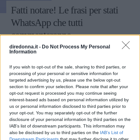
Fatti notare! Le frasi per stati
WhatsApp che tutti
commenteranno
diredonna.it -
Do Not Process My Personal
Alcuni consigli relativi alle frasi per stati di WhatsApp:
Information
ecco come fare colpo sui propri contatti utilizzando
aforismi e citazioni.
If you wish to opt-out of the sale, sharing to third parties, or
processing of your personal or sensitive information for
PERDITA DURANGO
targeted advertising by us, please use the below opt-out
section to confirm your selection. Please note that after your
opt-out request is processed you may continue seeing
interest-based ads based on personal information utilized by
us or personal information disclosed to third parties prior to
your opt-out. You may separately opt-out of the further
disclosure of your personal information by third parties on the
IAB’s list of downstream participants. This information may
also be disclosed by us to third parties on the
IAB’s List of
Downstream Participants
that may further disclose it to other