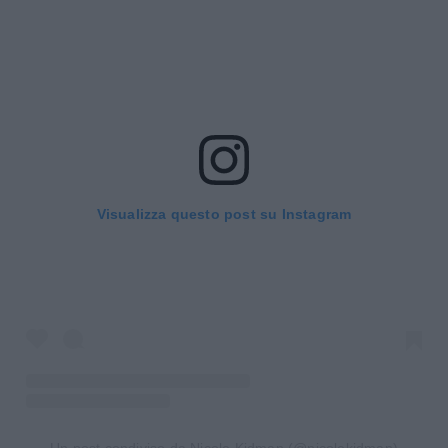
Visualizza questo post su Instagram
Un post condiviso da Nicole Kidman (@nicolekidman)