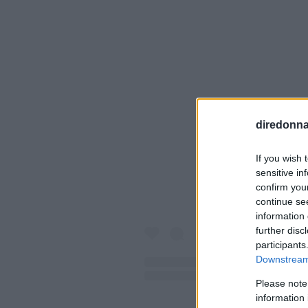
Visualiz
diredonna.
If you wish 
sensitive in
confirm you
continue se
information 
further disc
participants
Downstream 
Please note
information 