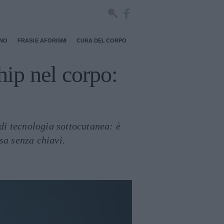
RNO
FRASI E AFORISMI
CURA DEL CORPO
hip nel corpo:
"
di tecnologia sottocutanea: è
sa senza chiavi.