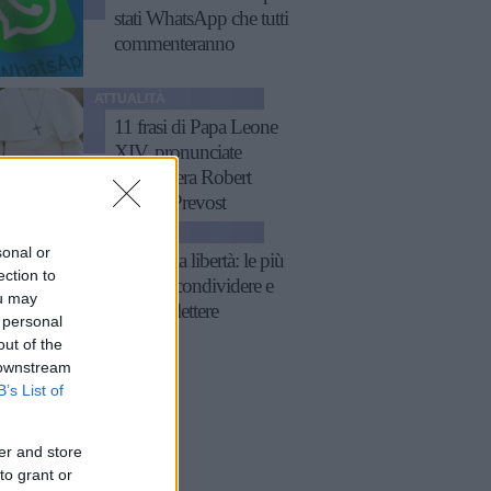
stati WhatsApp che tutti
commenteranno
ATTUALITÀ
11 frasi di Papa Leone
XIV, pronunciate
quando era Robert
Francis Prevost
ATTUALITÀ
sonal or
Frasi sulla libertà: le più
ection to
belle da condividere e
ou may
su cui riflettere
 personal
out of the
 downstream
B’s List of
er and store
to grant or