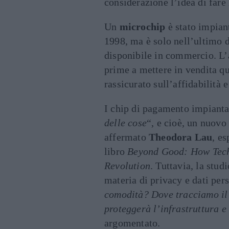
considerazione l’idea di fare 
Un
microchip
è stato impian
1998, ma è solo nell’ultimo d
disponibile in commercio. L
prime a mettere in vendita qu
rassicurato sull’affidabilità 
I chip di pagamento impianta
delle cose
“, e cioè, un nuovo
affermato
Theodora Lau
, es
libro
Beyond Good: How Tech
Revolution
.
Tuttavia, la stud
materia di privacy e dati pers
comodità?
Dove tracciamo il 
proteggerà l’infrastruttura e
argomentato.