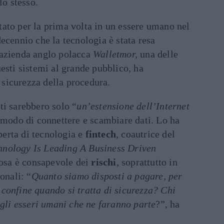
lo stesso.
tato per la prima volta in un essere umano nel
ecennio che la tecnologia è stata resa
’azienda anglo polacca
Walletmor,
una delle
esti sistemi al grande pubblico, ha
e sicurezza della procedura.
ti sarebbero solo “
un’estensione dell’Internet
 modo di connettere e scambiare dati. Lo ha
perta di tecnologia e
fintech
, coautrice del
nology Is Leading A Business Driven
iosa è consapevole dei
rischi
, s
oprattutto in
onali:
“
Quanto siamo disposti a pagare, per
confine quando si tratta di sicurezza? Chi
 gli esseri umani che ne faranno parte
?”, ha