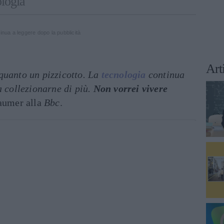
ologia"
inua a leggere dopo la pubblicità
Art
quanto un pizzicotto. La
tecnologia
continua
a collezionarne di più.
Non vorrei vivere
Paumer alla
Bbc
.