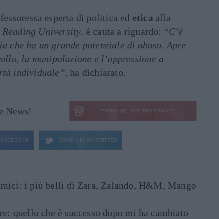
ofessoressa esperta di politica ed
etica
alla
a
Reading University
, è cauta a riguardo: “
C’è
gia che ha un grande potenziale di abuso. Apre
rollo, la manipolazione e l’oppressione a
rtà individuale”,
ha dichiarato.
le News!
ENTRA NEL NOSTRO CANALE
FACEBOOK
CONDIVIDI SU
TWITTER
mici: i più belli di Zara, Zalando, H&M, Mango
are: quello che è successo dopo mi ha cambiato