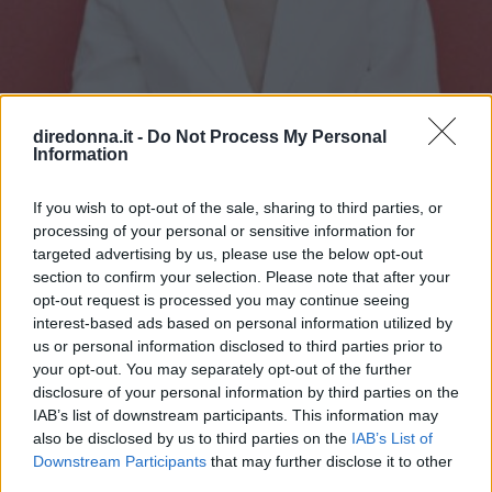
diredonna.it -
Do Not Process My Personal
Information
If you wish to opt-out of the sale, sharing to third parties, or
processing of your personal or sensitive information for
targeted advertising by us, please use the below opt-out
GOSSIP
section to confirm your selection. Please note that after your
Tailleur cerimonia 2025
opt-out request is processed you may continue seeing
interest-based ads based on personal information utilized by
economici: i più belli di Zara,
us or personal information disclosed to third parties prior to
your opt-out. You may separately opt-out of the further
Zalando, H&M, Mango e altri
disclosure of your personal information by third parties on the
IAB’s list of downstream participants. This information may
Da Zara a H&M, passando per Mango e Stradivarius: la
also be disclosed by us to third parties on the
IAB’s List of
bella stagione alle porte significa solo una cosa,
Downstream Participants
that may further disclose it to other
"cerimonie" e per arrivarci al meglio si può dare
third parties.