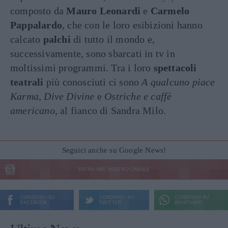
composto da
Mauro Leonardi
e
Carmelo
Pappalardo
, che con le loro esibizioni hanno
calcato
palchi
di tutto il mondo e,
successivamente, sono sbarcati in tv in
moltissimi programmi. Tra i loro
spettacoli
teatrali
più conosciuti ci sono
A qualcuno piace
Karma
,
Dive Divine
e
Ostriche e caffè
americano
, al fianco di Sandra Milo.
Seguici anche su Google News!
ENTRA NEL NOSTRO CANALE
CONDIVIDI SU
CONDIVIDI SU
CONDIVIDI SU
FACEBOOK
TWITTER
WHATSAPP