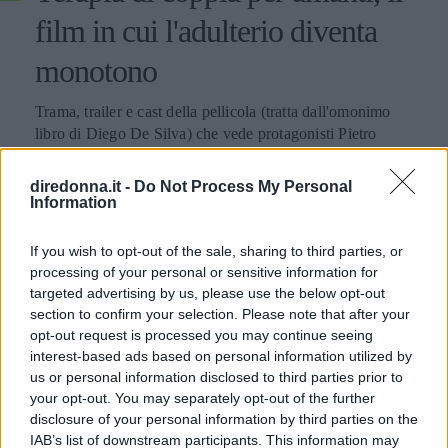
film in cui l'adulterio diventa
monotono
Trama, trailer e cast della pellicola (tratta dall'omonimo
libro di Diego De Silva) che vede protagonisti Pietro
Sermonti e Ambra Angiolini. Canale 5 la trasmette la sera
del 2 agosto.
diredonna.it -
Do Not Process My Personal
EMMA PIETRAROSA
Information
If you wish to opt-out of the sale, sharing to third parties, or
processing of your personal or sensitive information for
targeted advertising by us, please use the below opt-out
section to confirm your selection. Please note that after your
opt-out request is processed you may continue seeing
interest-based ads based on personal information utilized by
us or personal information disclosed to third parties prior to
your opt-out. You may separately opt-out of the further
disclosure of your personal information by third parties on the
IAB’s list of downstream participants. This information may