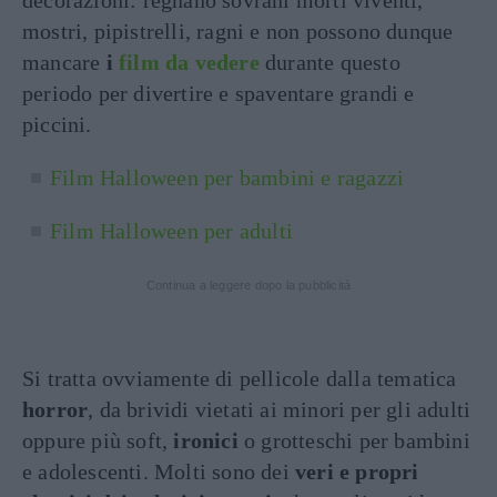
decorazioni: regnano sovrani morti viventi,
mostri, pipistrelli, ragni e non possono dunque
mancare
i
film da vedere
durante questo
periodo per divertire e spaventare grandi e
piccini.
Film Halloween per bambini e ragazzi
Film Halloween per adulti
Continua a leggere dopo la pubblicità
Si tratta ovviamente di pellicole dalla tematica
horror
, da brividi vietati ai minori per gli adulti
oppure più soft,
ironici
o grotteschi per bambini
e adolescenti. Molti sono dei
veri e propri