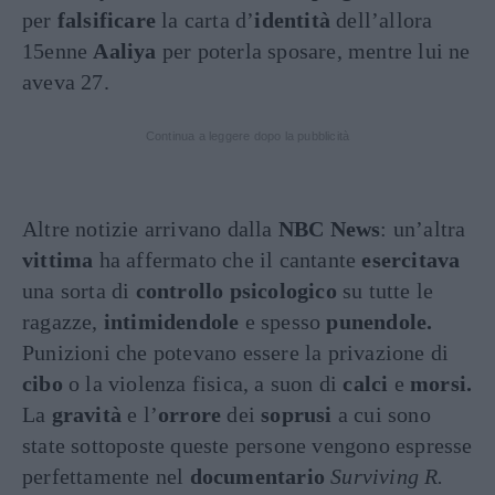
per
falsificare
la carta d’
identità
dell’allora
15enne
Aaliya
per poterla sposare, mentre lui ne
aveva 27.
Continua a leggere dopo la pubblicità
Altre notizie arrivano dalla
NBC News
: un’altra
vittima
ha affermato che il cantante
esercitava
una sorta di
controllo psicologico
su tutte le
ragazze,
intimidendole
e spesso
punendole.
Punizioni che potevano essere la privazione di
cibo
o la violenza fisica, a suon di
calci
e
morsi.
La
gravità
e l’
orrore
dei
soprusi
a cui sono
state sottoposte queste persone vengono espresse
perfettamente nel
documentario
Surviving R.