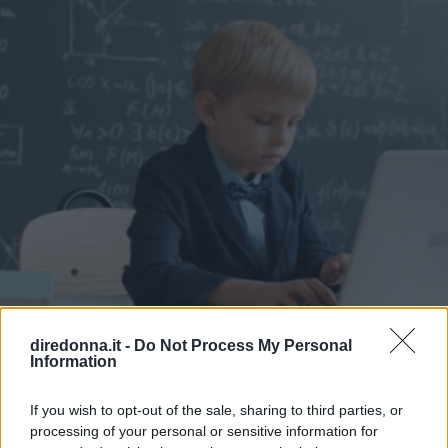
diredonna.it -
Do Not Process My Personal
Information
ATTUALITÀ
If you wish to opt-out of the sale, sharing to third parties, or
Dall'asilo all'università, la
processing of your personal or sensitive information for