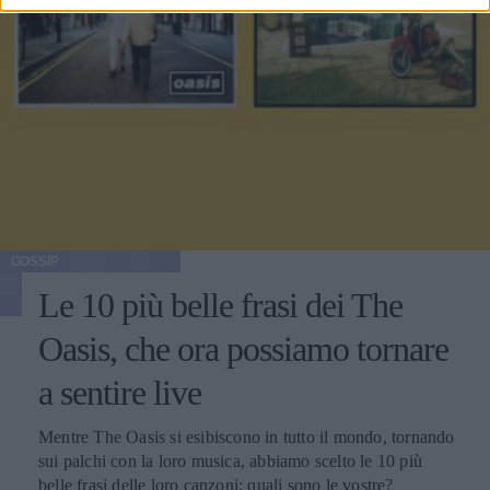
GOSSIP
Le 10 più belle frasi dei The
Oasis, che ora possiamo tornare
a sentire live
Mentre The Oasis si esibiscono in tutto il mondo, tornando
sui palchi con la loro musica, abbiamo scelto le 10 più
belle frasi delle loro canzoni: quali sono le vostre?