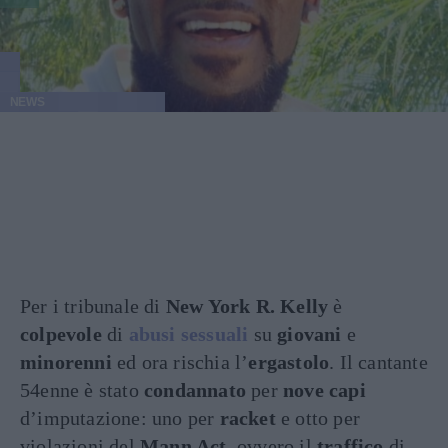
NEWS
Per i tribunale di
New York R. Kelly
è
colpevole
di
abusi sessuali
su
giovani
e
minorenni
ed ora rischia l’
ergastolo
. Il cantante
54enne è stato
condannato
per
nove capi
d’imputazione: uno per
racket
e otto per
violazioni del
Mann Act
, ovvero il
traffico
di