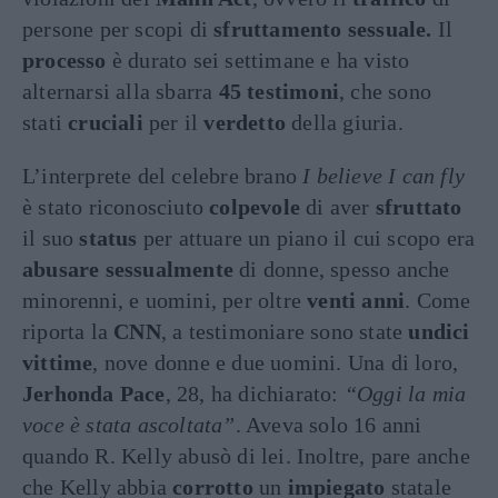
persone per scopi di
sfruttamento sessuale.
Il
processo
è durato sei settimane e ha visto
alternarsi alla sbarra
45 testimoni
, che sono
stati
cruciali
per il
verdetto
della giuria.
L’interprete del celebre brano
I believe I can fly
è stato riconosciuto
colpevole
di aver
sfruttato
il suo
status
per attuare un piano il cui scopo era
abusare sessualmente
di donne, spesso anche
minorenni, e uomini, per oltre
venti anni
. Come
riporta la
CNN
, a testimoniare sono state
undici
vittime
, nove donne e due uomini. Una di loro,
Jerhonda Pace
, 28, ha dichiarato:
“Oggi la mia
voce è stata ascoltata”
. Aveva solo 16 anni
quando R. Kelly abusò di lei. Inoltre, pare anche
che Kelly abbia
corrotto
un
impiegato
statale