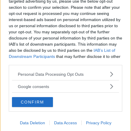
targeted advertising by us, please use the below opt-out
tecnologia sta ridisegnando il
section to confirm your selection. Please note that after your
opt-out request is processed you may continue seeing
processo educativo
interest-based ads based on personal information utilized by
us or personal information disclosed to third parties prior to
your opt-out. You may separately opt-out of the further
Il progresso tecnologico ha un andamento che si ripete
disclosure of your personal information by third parties on the
secondo criteri simili: c'è sempre un momento ben preciso
IAB’s list of downstream participants. This information may
in cui un'innovazione smette di essere soltanto una
also be disclosed by us to third parties on the
IAB’s List of
tendenza e diventa un pilastro della società.
Downstream Participants
that may further disclose it to other
REDAZIONE DIREDONNA
third parties.
Please note that this website/app uses one or more Google
Personal Data Processing Opt Outs
services and may gather and store information including but
not limited to your visit or usage behaviour. You may click to
Google consents
grant or deny consent to Google and its third-party tags to
use your data for below specified purposes in below Google
CONFIRM
consent section.
Data Deletion
Data Access
Privacy Policy