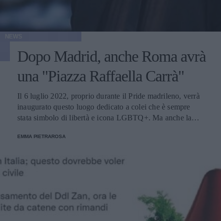
NEWS
Dopo Madrid, anche Roma avrà
una "Piazza Raffaella Carrà"
Il 6 luglio 2022, proprio durante il Pride madrileno, verrà
inaugurato questo luogo dedicato a colei che è sempre
stata simbolo di libertà e icona LGBTQ+. Ma anche la
capitale italiana sta pensando di seguire l'esempio iberico e
EMMA PIETRAROSA
il sindaco Gualtieri ha già dato il suo ok.