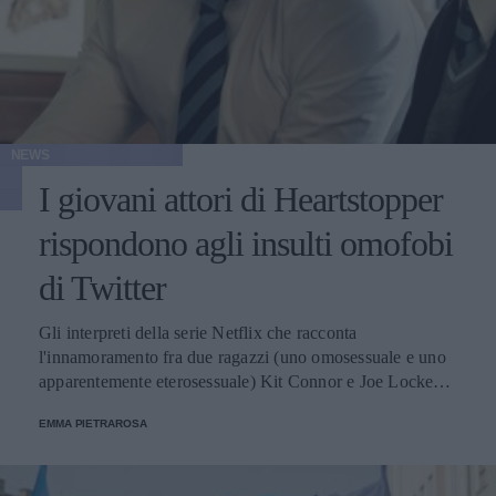
NEWS
I giovani attori di Heartstopper
rispondono agli insulti omofobi
di Twitter
Gli interpreti della serie Netflix che racconta
l'innamoramento fra due ragazzi (uno omosessuale e uno
apparentemente eterosessuale) Kit Connor e Joe Locke
sono stati travolti da un'improvvisa popolarità. Con essa,
EMMA PIETRAROSA
sono arrivati anche i primi commenti sgradevoli.