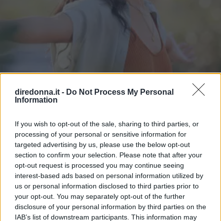
diredonna.it -
Do Not Process My Personal
Information
ATTUALITÀ
If you wish to opt-out of the sale, sharing to third parties, or
processing of your personal or sensitive information for
Frasi sulla libertà: le più belle da
targeted advertising by us, please use the below opt-out
condividere e su cui riflettere
section to confirm your selection. Please note that after your
opt-out request is processed you may continue seeing
interest-based ads based on personal information utilized by
Alcune frasi sulla libertà pronunciate o scritte da artisti o
us or personal information disclosed to third parties prior to
personaggi famosi: così il concetto è stato esplorato in
your opt-out. You may separately opt-out of the further
diversi ambiti.
disclosure of your personal information by third parties on the
IAB’s list of downstream participants. This information may
PERDITA DURANGO