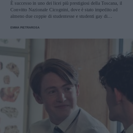
È successo in uno dei licei più prestigiosi della Toscana, il
Convitto Nazionale Cicognini, dove è stato impedito ad
almeno due coppie di studentesse e studenti gay di
partecipare alla festa. La dirigente della scuola ha
EMMA PIETRAROSA
promesso dei cambiamenti per il 2023.