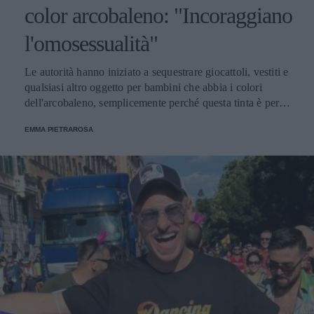
color arcobaleno: "Incoraggiano
l'omosessualità"
Le autorità hanno iniziato a sequestrare giocattoli, vestiti e
qualsiasi altro oggetto per bambini che abbia i colori
dell'arcobaleno, semplicemente perché questa tinta è per il
Paese islamico, un chiaro rimando all’omosessualità, che
EMMA PIETRAROSA
nello Stato è severamente vietata.