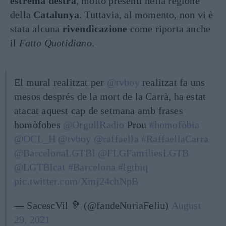
estrema destra
, molto presenti nella regione
della
Catalunya
. Tuttavia, al momento, non vi è
stata alcuna
rivendicazione
come riporta anche
il
Fatto Quotidiano
.
El mural realitzat per
@tvboy
realitzat fa uns
mesos després de la mort de la Carrà, ha estat
atacat aquest cap de setmana amb frases
homòfobes
@OrgullRadio
Prou
#homofòbia
@OCL_H
@tvboy
@raffaella
#RaffaellaCarra
@BarcelonaLGTBI
@FLGFamiliesLGTB
@LGTBIcat
#Barcelona
#lgtbiq
pic.twitter.com/Xmj24chNpB
— SacescVil 🦻 (@fandeNuriaFeliu)
August
29, 2021