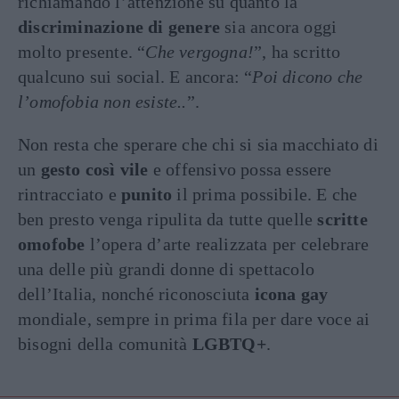
richiamando l’attenzione su quanto la
discriminazione di genere
sia ancora oggi
molto presente. “
Che vergogna!
”, ha scritto
qualcuno sui social. E ancora: “
Poi dicono che
l’omofobia non esiste..
”.
Non resta che sperare che chi si sia macchiato di
un
gesto così vile
e offensivo possa essere
rintracciato e
punito
il prima possibile. E che
ben presto venga ripulita da tutte quelle
scritte
omofobe
l’opera d’arte realizzata per celebrare
una delle più grandi donne di spettacolo
dell’Italia, nonché riconosciuta
icona gay
mondiale, sempre in prima fila per dare voce ai
bisogni della comunità
LGBTQ+
.