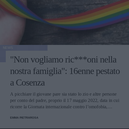
NEWS
"Non vogliamo ric***oni nella
nostra famiglia": 16enne pestato
a Cosenza
A picchiare il giovane pare sia stato lo zio e altre persone
per conto del padre, proprio il 17 maggio 2022, data in cui
ricorre la Giornata internazionale contro l’omofobia,
bifobia e transfobia. In ospedale, dove è ricoverato, gli
EMMA PIETRAROSA
sono state riscontrate quattro costole rotte, varie lesioni e il
setto nasale deviato.