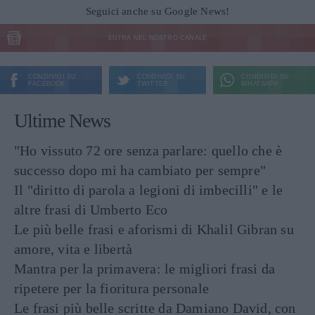
Seguici anche su Google News!
ENTRA NEL NOSTRO CANALE
CONDIVIDI SU
CONDIVIDI SU
CONDIVIDI SU
FACEBOOK
TWITTER
WHATSAPP
Ultime News
"Ho vissuto 72 ore senza parlare: quello che è
successo dopo mi ha cambiato per sempre"
Il "diritto di parola a legioni di imbecilli" e le
altre frasi di Umberto Eco
Le più belle frasi e aforismi di Khalil Gibran su
amore, vita e libertà
Mantra per la primavera: le migliori frasi da
ripetere per la fioritura personale
Le frasi più belle scritte da Damiano David, con