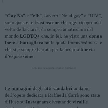
“
Gay No
” e “
Vih
”, ovvero “No ai gay” e “HIV”,
sono queste le
frasi oscene
che oggi ricoprono il
volto della Carrà, da sempre amatissima dal
mondo
LGBTQ+
che, in lei, ha visto una
donna
forte
e
battagliera
nella quale immedesimarsi e
che si è sempre battuta per la propria
libertà
d’espressione
.
Continua a leggere dopo la pubblicità
Le
immagini
degli
atti vandalici
ai danni
dell’opera dedicata a Raffaella Carrà sono state
diffuse su
Instagram
diventando
virali
e