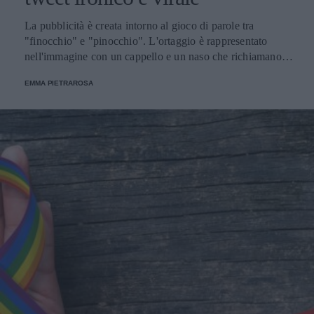
La pubblicità è creata intorno al gioco di parole tra
"finocchio" e "pinocchio". L'ortaggio è rappresentato
nell'immagine con un cappello e un naso che richiamano
indubbiamente quelli del celebre personaggio creato dalla
EMMA PIETRAROSA
penna di Carlo Collodi.