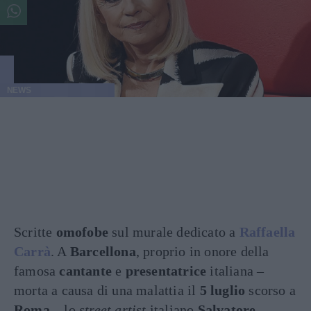
NEWS
Scritte
omofobe
sul murale dedicato a
Raffaella
Carrà
. A
Barcellona
, proprio in onore della
famosa
cantante
e
presentatrice
italiana –
morta a causa di una malattia il
5 luglio
scorso a
Roma
– lo
street artist
italiano
Salvatore