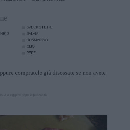
one
SPECK
2 FETTE
ONE)
2
SALVIA
ROSMARINO
OLIO
PEPE
oppure compratele già disossate se non avete
inua a leggere dopo la pubblicità