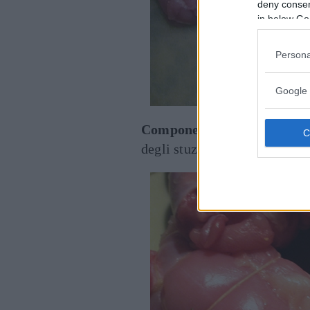
deny consent
in below Go
Persona
Google 
Componete i fagottini
, chiu
degli stuzzicadenti, salateli 