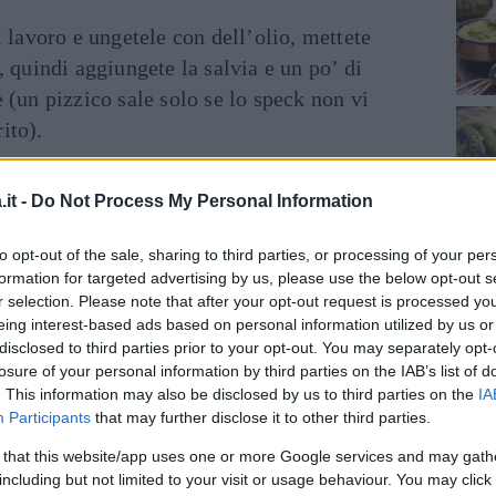
i lavoro e ungetele con dell’olio, mettete
, quindi aggiungete la salvia e un po’ di
 (un pizzico sale solo se lo speck non vi
ito).
it -
Do Not Process My Personal Information
to opt-out of the sale, sharing to third parties, or processing of your per
formation for targeted advertising by us, please use the below opt-out s
r selection. Please note that after your opt-out request is processed y
eing interest-based ads based on personal information utilized by us or
disclosed to third parties prior to your opt-out. You may separately opt-
losure of your personal information by third parties on the IAB’s list of
. This information may also be disclosed by us to third parties on the
IA
Participants
that may further disclose it to other third parties.
 that this website/app uses one or more Google services and may gath
including but not limited to your visit or usage behaviour. You may click 