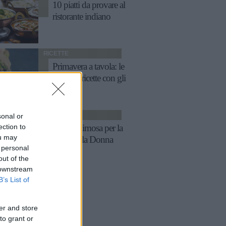
10 piatti da provare al
ristorante indiano
RICETTE
Primavera a tavola: le
migliori ricette con gli
asparagi
RICETTE
sonal or
ection to
Menu mimosa per la
ou may
Festa della Donna
 personal
out of the
 downstream
B’s List of
er and store
to grant or