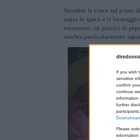
Stendete le cosce sul piano d
sopra lo speck e il formaggio
rosmarino, un pizzico di pepe
sembra particolarmente sapor
diredonna.
If you wish 
sensitive in
confirm you
continue se
information 
further disc
participants
Downstream 
Please note
information 