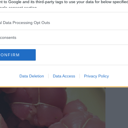
 to Google and its third-party tags to use your data for below specifi
ogle consent section.
l Data Processing Opt Outs
consents
deteli poi con dello spago da cucina o con
CONFIRM
esternamente.
Data Deletion
Data Access
Privacy Policy