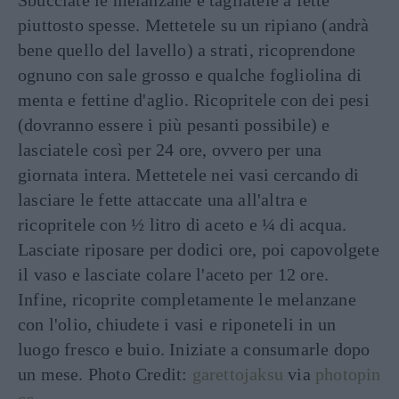
Sbucciate le melanzane e tagliatele a fette
piuttosto spesse. Mettetele su un ripiano (andrà
bene quello del lavello) a strati, ricoprendone
ognuno con sale grosso e qualche fogliolina di
menta e fettine d'aglio. Ricopritele con dei pesi
(dovranno essere i più pesanti possibile) e
lasciatele così per 24 ore, ovvero per una
giornata intera. Mettetele nei vasi cercando di
lasciare le fette attaccate una all'altra e
ricopritele con ½ litro di aceto e ¼ di acqua.
Lasciate riposare per dodici ore, poi capovolgete
il vaso e lasciate colare l'aceto per 12 ore.
Infine, ricoprite completamente le melanzane
con l'olio, chiudete i vasi e riponeteli in un
luogo fresco e buio. Iniziate a consumarle dopo
un mese. Photo Credit:
garettojaksu
via
photopin