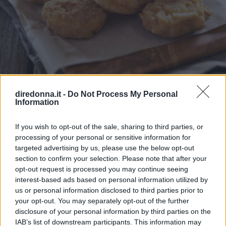
diredonna.it -
Do Not Process My Personal
RICETTE
Information
Finger food di Carnevale
If you wish to opt-out of the sale, sharing to third parties, or
5 ricette di Carnevale salate ideali da cucinare per buffet e
processing of your personal or sensitive information for
feste in maschera, anche con bambini, con sfiziosi finger
targeted advertising by us, please use the below opt-out
food.
section to confirm your selection. Please note that after your
opt-out request is processed you may continue seeing
MARTINA PARENZAN
interest-based ads based on personal information utilized by
us or personal information disclosed to third parties prior to
your opt-out. You may separately opt-out of the further
disclosure of your personal information by third parties on the
IAB’s list of downstream participants. This information may