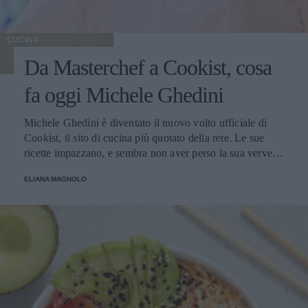
CUCINA
Da Masterchef a Cookist, cosa
fa oggi Michele Ghedini
Michele Ghedini è diventato il nuovo volto ufficiale di
Cookist, il sito di cucina più quotato della rete. Le sue
ricette impazzano, e sembra non aver perso la sua verve
dopo la sua eliminazione a Masterchef... Anzi, ci stà
ELIANA MAGNOLO
veramente stupendo.