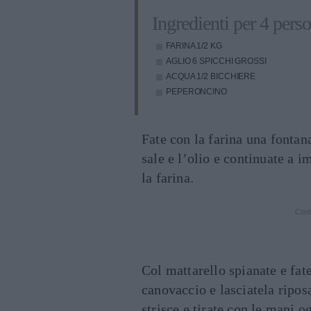
Ingredienti per 4 pers
FARINA
1/2 KG
AGLIO
6 SPICCHI GROSSI
ACQUA
1/2 BICCHIERE
PEPERONCINO
Fate con la farina una fontan
sale e l’olio e continuate a i
la farina.
Cont
Col mattarello spianate e fat
canovaccio e lasciatela riposa
strisce e tirate con le mani o