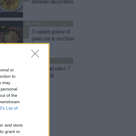
abbinare alla polenta
RICETTE
5 varianti golose di
pasta con le zucchine
RICETTE
Primi piatti estivi: 7
sonal or
ricette facili
ection to
ou may
 personal
out of the
 downstream
B’s List of
er and store
to grant or