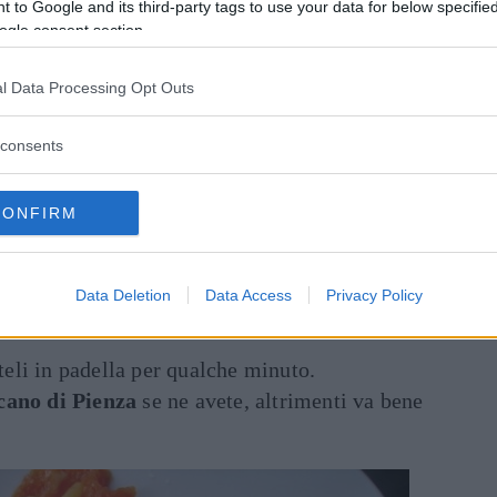
 to Google and its third-party tags to use your data for below specifi
ogle consent section.
l Data Processing Opt Outs
consents
CONFIRM
Data Deletion
Data Access
Privacy Policy
teli in padella per qualche minuto.
cano di Pienza
se ne avete, altrimenti va bene