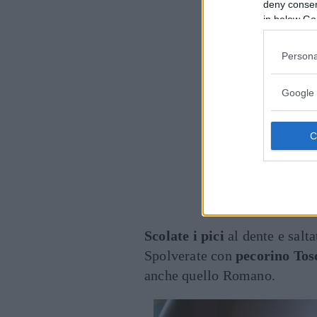
deny consent
in below Go
Persona
Google 
Scolate i pici
al dente e salta
Spolverate con
pecorino Tos
anche quello Romano.