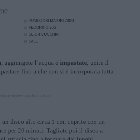
one
POMODORI MATURI
700G
PECORINO
20G
OLIO
4 CUCCHIAI
SALE
a, aggiungete l’acqua e
impastate
, unite il
mpastare fino a che non si è incorporata tutta
inua a leggere dopo la pubblicità
e un disco alto circa 1 cm, coprite con un
re per 20 minuti. Tagliate poi il disco a
gni striscia fino a formare dei lunghi