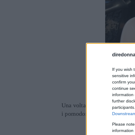
diredonna.
If you wish 
sensitive in
confirm you
continue se
information 
further disc
Una volta che l’aglio si è col
participants
i pomodori e fate cuocere a f
Downstream 
Please note
information 