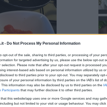
it -
Do Not Process My Personal Information
to opt-out of the sale, sharing to third parties, or processing of your per
formation for targeted advertising by us, please use the below opt-out s
r selection. Please note that after your opt-out request is processed y
eing interest-based ads based on personal information utilized by us or
disclosed to third parties prior to your opt-out. You may separately opt-
losure of your personal information by third parties on the IAB’s list of
orito (potete lasciarlo o toglierlo) aggiungete
. This information may also be disclosed by us to third parties on the
IA
uoco medio per 10/15 minuti, salate.
Participants
that may further disclose it to other third parties.
 that this website/app uses one or more Google services and may gath
including but not limited to your visit or usage behaviour. You may click 