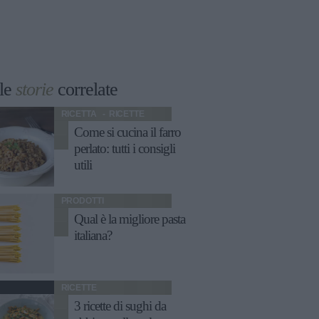
le
storie
correlate
RICETTA
RICETTE
Come si cucina il farro
perlato: tutti i consigli
utili
PRODOTTI
Qual è la migliore pasta
italiana?
RICETTE
3 ricette di sughi da