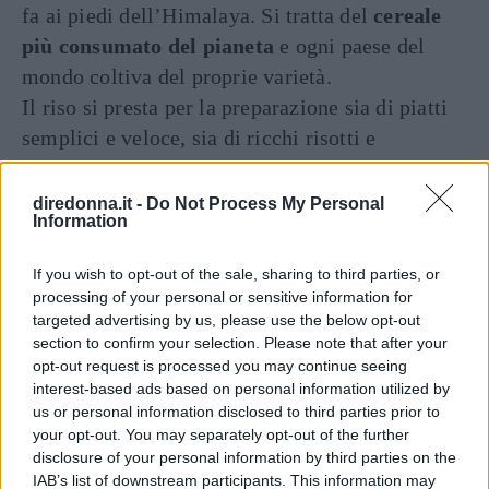
fa ai piedi dell’Himalaya. Si tratta del
cereale
più consumato del pianeta
e ogni paese del
mondo coltiva del proprie varietà.
Il riso si presta per la preparazione sia di piatti
semplici e veloce, sia di ricchi risotti e
sostanziosi piatti unici.
Qui troverai la nostra raccolta delle migliori
diredonna.it -
Do Not Process My Personal
Information
preparazioni a base di riso:
If you wish to opt-out of the sale, sharing to third parties, or
Ricette con riso, selezione delle migliori
processing of your personal or sensitive information for
targeted advertising by us, please use the below opt-out
Polenta
section to confirm your selection. Please note that after your
opt-out request is processed you may continue seeing
interest-based ads based on personal information utilized by
La polenta è tradizionalmente realizzato con
us or personal information disclosed to third parties prior to
l’utilizzo di
farina di mais,
tuttavia esistono
your opt-out. You may separately opt-out of the further
disclosure of your personal information by third parties on the
gustose varianti, quali polente a base di
farina
IAB’s list of downstream participants. This information may