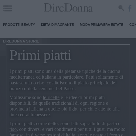
PRODOTTI BEAUTY
DIETA DIMAGRANTE
MODA PRIMAVERA ESTATE
CON
DIREDONNA STORIE
Primi piatti
I primi piatti sono una della pietanze tipiche della cucina
mediterranea ed italiana in particolare. Fatti solitamente di
pastasciutta o riso, costituiscono il piatto principale del
pranzo o della cena nel bel Paese.
Moltissime sono
le ricette
e le
idee di primi piatti
disponibili, da quelle tradizionali di ogni regione e
provincia italiana a quelle più light, per chi è attento alla
linea ed al benessere.
I primi piatti, come detto, sono fatti soprattutto di pasta o
riso
, con diversi e vari condimenti per tutti i gusti ma molto
famose, in diverse regioni d’Italia, sono le paste al forno e