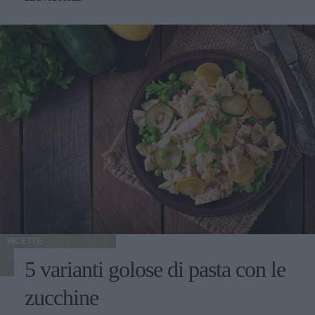
germogli di soia, il farro, i fagiolini e salsa di soia. Cuocete
un paio di minuti e aggiungete le uova strapazzate. Zuppa
di farro e ceci Ingredienti 150 g di farro perlato 1 barattolo
di ceci 100 g di passata di pomodoro 1 cipolla, 1 carota, 1
costa di sedano 40 g di pancetta tesa olio extravergine di
oliva, sale e pepe Procedimento In una padella oliata fate
appassire un tritato di cipolla, sedano e carota,
aggiungendo pancetta frullata finché il grasso non si è
sciolto. Unite un bicchiere di passata di pomodoro e fate
insaporire per 5 minuti. Versate il farro e un litro di acqua
calda. Quando è quasi cotto aggiungete un barattolo di
ceci precotti, per metà interi e per metà passati. Mescolate
e servite il piatto caldo.
RICETTE
5 varianti golose di pasta con le
zucchine