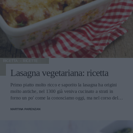
RICETTA
RICETTE
Lasagna vegetariana: ricetta
Primo piatto molto ricco e saporito la lasagna ha origini
molto antiche, nel 1300 già veniva cucinato a strati in
forno un po' come la conosciamo oggi, ma nel corso del
tempo sono nate diverse varianti. Oltre alla classica
MARTINA PARENZAN
lasagna alla bolognese realizzata con la carne, esistono
moltissime versioni di lasagna vegetariana realizzata con
legumi, verdure di stagione, salsa di pomodoro e formaggi.
Questa che proponiamo è realizzata con un accostamento