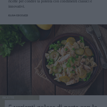
ricette per condire la polenta con condimenti classici e
le uova in una padella oliata e strapazzatele. In un’altra
innovativi.
padella rosolate la cipolla in olio, aggiungete un peperone
a striscioline e fate saltare a fuoco vivo. Aggiungete
ELISA CECCUZZI
germogli di soia, il farro, i fagiolini e salsa di soia. Cuocete
un paio di minuti e aggiungete le uova strapazzate. Zuppa
di farro e ceci Ingredienti 150 g di farro perlato 1 barattolo
di ceci 100 g di passata di pomodoro 1 cipolla, 1 carota, 1
costa di sedano 40 g di pancetta tesa olio extravergine di
oliva, sale e pepe Procedimento In una padella oliata fate
appassire un tritato di cipolla, sedano e carota,
aggiungendo pancetta frullata finché il grasso non si è
sciolto. Unite un bicchiere di passata di pomodoro e fate
insaporire per 5 minuti. Versate il farro e un litro di acqua
calda. Quando è quasi cotto aggiungete un barattolo di
ceci precotti, per metà interi e per metà passati. Mescolate
e servite il piatto caldo.
RICETTE