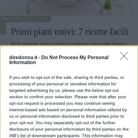
RICETTE
Primi piatti estivi: 7 ricette facili
Nelle giornate estive è tipico preparare primi piatti buoni e
gustosi, da fare anche con largo anticipo: ecco 7 idee di
diredonna.it -
Do Not Process My Personal
primi piatti veloci da realizzare.
Information
MARTINA PARENZAN
If you wish to opt-out of the sale, sharing to third parties, or
processing of your personal or sensitive information for
Può interessarti anche
targeted advertising by us, please use the below opt-out
section to confirm your selection. Please note that after your
opt-out request is processed you may continue seeing
interest-based ads based on personal information utilized by
us or personal information disclosed to third parties prior to
your opt-out. You may separately opt-out of the further
disclosure of your personal information by third parties on the
IAB’s list of downstream participants. This information may