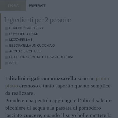
STORIA
PRIMI PIATTI
Ingredienti per 2 persone
DITALINI RIGATI
300GR
POMODORO
400ML
MOZZARELLA
1
BESCIAMELLA
UN CUCCHIAIO
ACQUA
1 BICCHIERE
OLIO EXTRAVERGINE D’OLIVA
2 CUCCHIAI
SALE
I
ditalini rigati con mozzarella
sono un
primo
piatto
cremoso e tanto saporito quanto semplice
da realizzare.
Prendete una pentola aggiungete l’olio il sale un
bicchiere di acqua e la passata di pomodoro
lasciate
cuocere
, quando il sugo bolle mettete la