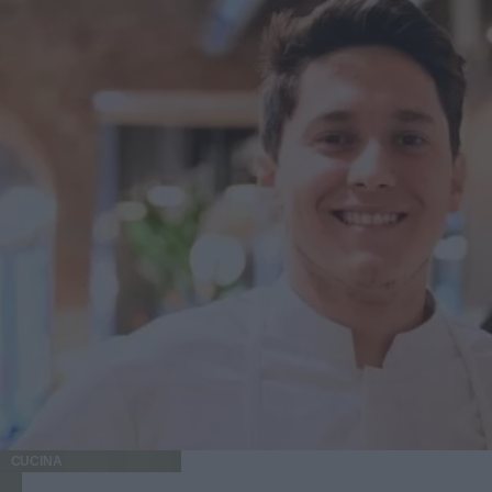
da preparare in casa Un altro dei loro vantaggi è che puoi
prepararle in casa in modo semplice, adattandole a ciò che
hai disponibile in dispensa. Esistono anche opzioni già
pronte con formule più curate, povere di zuccheri aggiunti
e sale, che si adattano bene alla vita quotidiana. Se decidi
di prepararle in casa, puoi combinare ingredienti come
avena, mandorle, noci, nocciole o anacardi, e semi come
chia, lino, sesamo, girasole o zucca. Questi ingredienti
apportano consistenza e fanno sì che ogni barretta abbia un
profilo diverso a seconda della miscela che scegli. Per
dolcificarle in modo più naturale, puoi ricorrere a opzioni
come banana matura schiacciata, datteri, uvetta, un po' di
miele o sciroppo d'acero. Poi basta mescolare, compattare
bene l'impasto, lasciarlo raffreddare e tagliarlo in porzioni.
In pochi minuti puoi avere uno snack sano e pronto per la
settimana. 4. Sono una buona alternativa per la palestra e
gli stili di vita attivi Dopo l'allenamento, il corpo di solito
ha bisogno di qualcosa di semplice per recuperare,
soprattutto quando non c'è tempo per un pasto completo
immediato. In questi casi, le barrette con avena, frutta
CUCINA
secca e semi sono diventate un'opzione abituale nelle