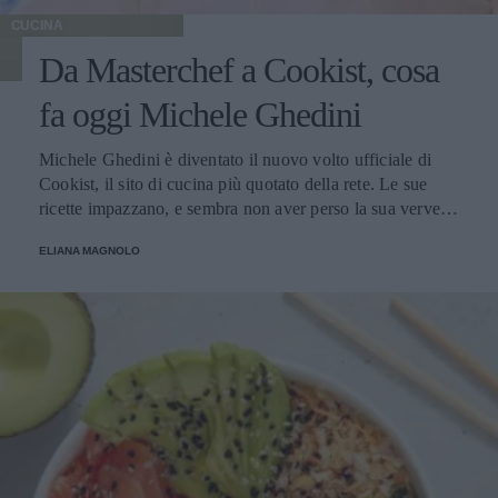
CUCINA
Da Masterchef a Cookist, cosa
fa oggi Michele Ghedini
Michele Ghedini è diventato il nuovo volto ufficiale di
Cookist, il sito di cucina più quotato della rete. Le sue
ricette impazzano, e sembra non aver perso la sua verve
dopo la sua eliminazione a Masterchef... Anzi, ci stà
ELIANA MAGNOLO
veramente stupendo.