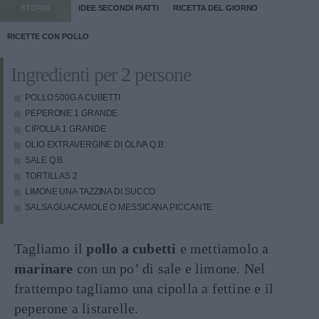
STORIA
IDEE SECONDI PIATTI
RICETTA DEL GIORNO
RICETTE CON POLLO
Ingredienti per 2 persone
POLLO
500G A CUBETTI
PEPERONE
1 GRANDE
CIPOLLA
1 GRANDE
OLIO EXTRAVERGINE DI OLIVA
Q.B.
SALE
Q.B.
TORTILLAS
2
LIMONE
UNA TAZZINA DI SUCCO
SALSA GUACAMOLE O MESSICANA PICCANTE.
Tagliamo il
pollo a cubetti
e mettiamolo a
marinare
con un po’ di sale e limone. Nel
frattempo tagliamo una cipolla a fettine e il
peperone a listarelle.