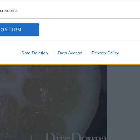
o il piatto
con delle fettine di limone.
consents
CONFIRM
Data Deletion
Data Access
Privacy Policy