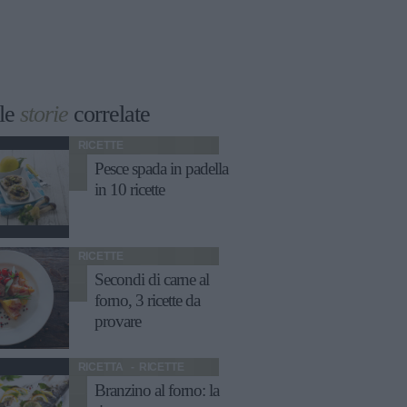
le
storie
correlate
RICETTE
Pesce spada in padella
in 10 ricette
RICETTE
Secondi di carne al
forno, 3 ricette da
provare
RICETTA
RICETTE
Branzino al forno: la