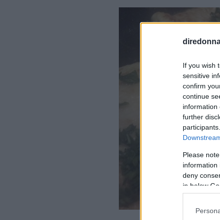
diredonna.
If you wish 
sensitive in
confirm you
continue se
information 
further disc
participants
Downstream 
Please note
information 
deny consent
in below Go
Persona