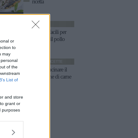
ricetta
RICETTE
3 ricette facili per
cucinare il pollo
sonal or
ection to
ou may
 personal
RICETTA
RICETTE
out of the
Come cucinare il
 downstream
polpettone di carne
B’s List of
er and store
to grant or
ed purposes