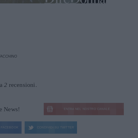
 TACCHINO
 a
2
recensioni.
le News!
ENTRA NEL NOSTRO CANALE
FACEBOOK
CONDIVIDI SU
TWITTER