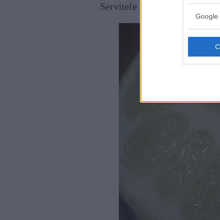
Servitele ben calde,
decorand
Google 